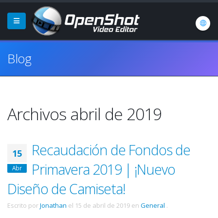
Blog
Archivos abril de 2019
Recaudación de Fondos de
15
Primavera 2019 | ¡Nuevo
Abr
Diseño de Camiseta!
Escrito por
Jonathan
el
15 de abril de 2019
en
General
.