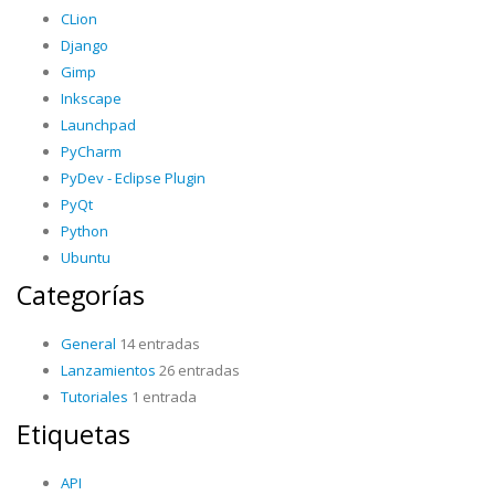
CLion
Django
Gimp
Inkscape
Launchpad
PyCharm
PyDev - Eclipse Plugin
PyQt
Python
Ubuntu
Categorías
General
14 entradas
Lanzamientos
26 entradas
Tutoriales
1 entrada
Etiquetas
API