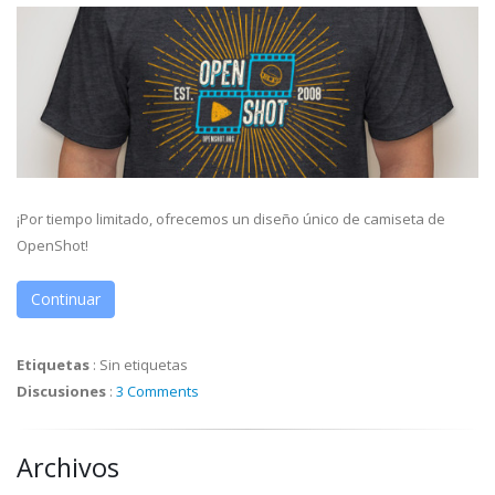
¡Por tiempo limitado, ofrecemos un diseño único de camiseta de
OpenShot!
Continuar
Etiquetas
:
Sin etiquetas
Discusiones
:
3 Comments
Archivos