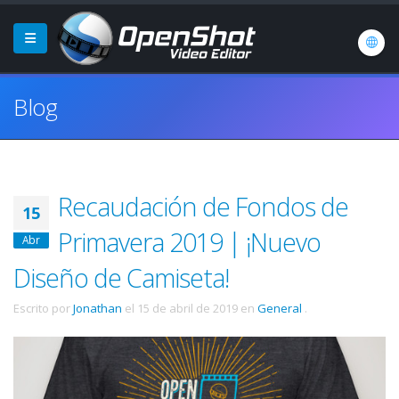
Blog
Recaudación de Fondos de
15
Primavera 2019 | ¡Nuevo
Abr
Diseño de Camiseta!
Escrito por
Jonathan
el
15 de abril de 2019
en
General
.