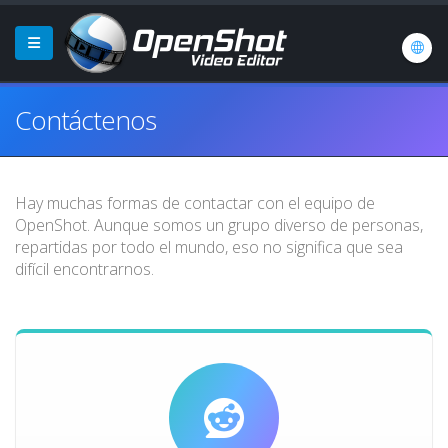
Contáctenos
Hay muchas formas de contactar con el equipo de
OpenShot. Aunque somos un grupo diverso de personas,
repartidas por todo el mundo, eso no significa que sea
difícil encontrarnos.