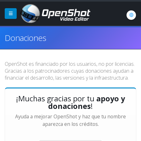
Donaciones
OpenShot es financiado por los usuarios, no por licencias.
Gracias a los patrocinadores cuyas donaciones ayudan a
financiar el desarrollo, las versiones y la infraestructura.
¡Muchas gracias por tu
apoyo y
donaciones
!
Ayuda a mejorar OpenShot y haz que tu nombre
aparezca en los créditos.