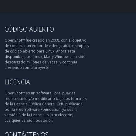
CÓDIGO ABIERTO
OpenShot™ fue creado en 2008, con el objetivo
de construir un editor de video gratuito, simple y
de código abierto para Linux. Ahora está
disponible para Linux, Mac y Windows, ha sido
descargado millones de veces, y continúa
creciendo como proyecto.
LICENCIA
OpenShot™ es un software libre: puedes
redistribuirlo y/o modificarlo bajo los términos
de la Licencia Pública General GNU publicada
por la Free Software Foundation, ya sea la
versión 3 de la Licencia, o (a tu elección)
cualquier versión posterior.
CONTÁCTENOS