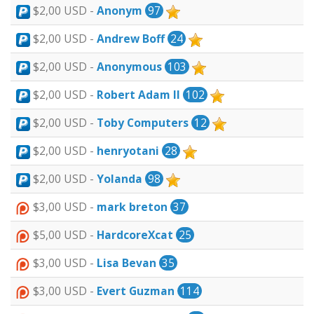
$2,00 USD -
Anonym
97
$2,00 USD -
Andrew Boff
24
$2,00 USD -
Anonymous
103
$2,00 USD -
Robert Adam II
102
$2,00 USD -
Toby Computers
12
$2,00 USD -
henryotani
28
$2,00 USD -
Yolanda
98
$3,00 USD -
mark breton
37
$5,00 USD -
HardcoreXcat
25
$3,00 USD -
Lisa Bevan
35
$3,00 USD -
Evert Guzman
114