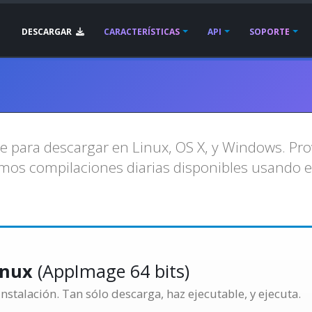
DESCARGAR
CARACTERÍSTICAS
API
SOPORTE
le para descargar en Linux, OS X, y Windows. Pr
mos compilaciones diarias disponibles usando 
inux
(AppImage 64 bits)
stalación. Tan sólo descarga, haz ejecutable, y ejecuta.