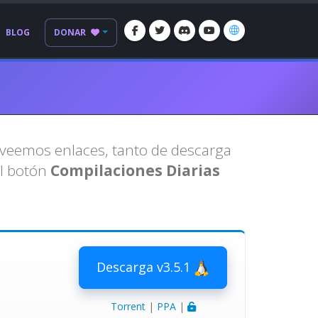
BLOG
DONAR
oveemos enlaces, tanto de descarga
el botón
Compilaciones Diarias
Descarga v3.5.1
Torrent
|
PPA
|