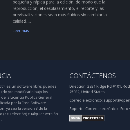
pequeña y rápida para la edición, de modo que la
reproducción, el desplazamiento, el recorte y las
previsualizaciones sean más fluidos sin cambiar la
calidad......
Leer más
NCIA
CONTÁCTENOS
™ es un software libre: puedes
Dirección:
2931 Ridge Rd #101, Rock
uirlo y/o modificarlo bajo los
75032, United States
 de la Licencia Pública General
Correo electrónico:
support@open
icada por la Free Software
n, ya sea la versión 3 de la
Soporte:
Correo electrónico
·
Foro
 o (a tu elección) cualquier versión
.