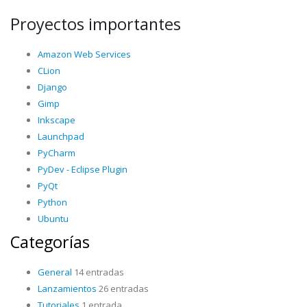
Proyectos importantes
Amazon Web Services
CLion
Django
Gimp
Inkscape
Launchpad
PyCharm
PyDev - Eclipse Plugin
PyQt
Python
Ubuntu
Categorías
General
14 entradas
Lanzamientos
26 entradas
Tutoriales
1 entrada