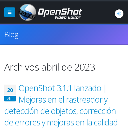
Blog
Archivos abril de 2023
OpenShot 3.1.1 lanzado |
20
Mejoras en el rastreador y
Abr
detección de objetos, corrección
de errores y mejoras en la calidad