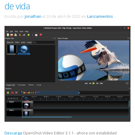
de vida
Escrito por
Jonathan
el
20 de abril de 2023
en
Lanzamientos
.
Descarga
OpenShot Video Editor 3.1.1 - ahora con estabilidad