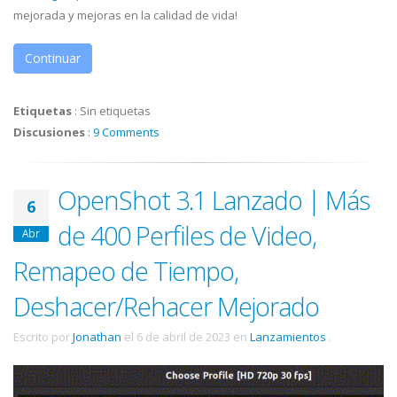
mejorada y mejoras en la calidad de vida!
Continuar
Etiquetas
:
Sin etiquetas
Discusiones
:
9 Comments
OpenShot 3.1 Lanzado | Más
6
de 400 Perfiles de Video,
Abr
Remapeo de Tiempo,
Deshacer/Rehacer Mejorado
Escrito por
Jonathan
el
6 de abril de 2023
en
Lanzamientos
.