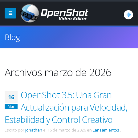
Blog
Archivos marzo de 2026
OpenShot 3.5: Una Gran
16
Actualización para Velocidad,
Mar
Estabilidad y Control Creativo
Escrito por
Jonathan
el
16 de marzo de 2026
en
Lanzamientos
.