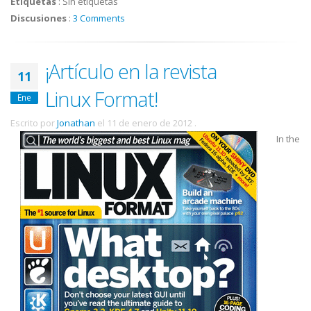
Etiquetas
:
Sin etiquetas
Discusiones
:
3 Comments
¡Artículo en la revista
11
Linux Format!
Ene
Escrito por
Jonathan
el
11 de enero de 2012
.
In the