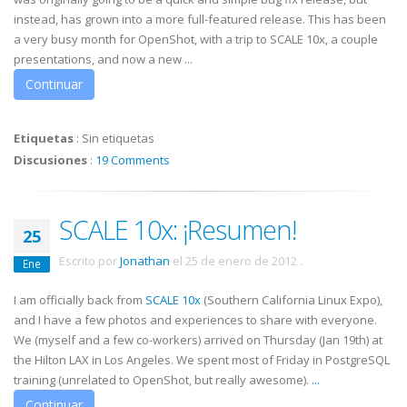
instead, has grown into a more full-featured release. This has been
a very busy month for OpenShot, with a trip to SCALE 10x, a couple
presentations, and now a new ...
Continuar
Etiquetas
:
Sin etiquetas
Discusiones
:
19 Comments
SCALE 10x: ¡Resumen!
25
Escrito por
Jonathan
el
25 de enero de 2012
.
Ene
I am officially back from
SCALE 10x
(Southern California Linux Expo),
and I have a few photos and experiences to share with everyone.
We (myself and a few co-workers) arrived on Thursday (Jan 19th) at
the Hilton LAX in Los Angeles. We spent most of Friday in PostgreSQL
training (unrelated to OpenShot, but really awesome).
...
Continuar