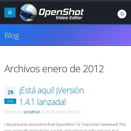
Blog
Archivos enero de 2012
¡Está aquí! ¡Versión
29
1.4.1 lanzada!
Ene
Escrito por
Jonathan
el
29 de enero de 2012
.
I am proud to announce that OpenShot 1.4.1 has been released! This
was originally going to be a quick and simple bug fix release, but