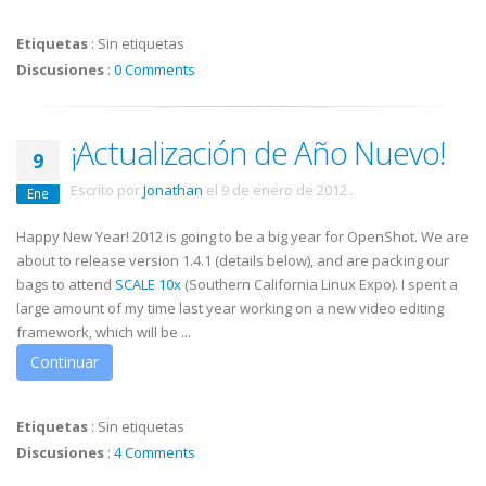
Etiquetas
:
Sin etiquetas
Discusiones
:
0 Comments
¡Actualización de Año Nuevo!
9
Escrito por
Jonathan
el
9 de enero de 2012
.
Ene
Happy New Year! 2012 is going to be a big year for OpenShot. We are
about to release version 1.4.1 (details below), and are packing our
bags to attend
SCALE 10x
(Southern California Linux Expo). I spent a
large amount of my time last year working on a new video editing
framework, which will be ...
Continuar
Etiquetas
:
Sin etiquetas
Discusiones
:
4 Comments