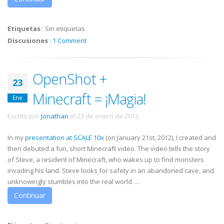
Etiquetas
:
Sin etiquetas
Discusiones
:
1 Comment
OpenShot +
23
Minecraft = ¡Magia!
Ene
Escrito por
Jonathan
el
23 de enero de 2012
.
In my
presentation at SCALE 10x
(on January 21st, 2012), I created and
then debuted a fun, short Minecraft video. The video tells the story
of Steve, a resident of Minecraft, who wakes up to find monsters
invading his land. Steve looks for safety in an abandoned cave, and
unknowingly stumbles into the real world. ...
Continuar