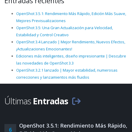
Entradas recientes
OpenShot 3.5.1: Rendimiento Más Rápido, Edición Más Suave,
Mejores Previsualizaciones
OpenShot 3.5: Una Gran Actualización para Velocidad,
Estabilidad y Control Creativo
OpenShot 3.4 Lanzado | Mejor Rendimiento, Nuevos Efectos,
¡Actualizaciones Emocionantes!
Ediciones más inteligentes, diseño impresionante | Descubre
las novedades de OpenShot 3.3
OpenShot 3.2.1 lanzado | Mayor estabilidad, numerosas
correcciones y lanzamientos más fluidos
Últimas
Entradas
OpenShot 3.5.1: Rendimiento Más Rápido,
6