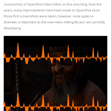
screenshots of OpenShot Video Editor on this very blog. Over the
years, many improvements have been made to OpenShot since
those first screenshots were taken, however, none quite so
dramatic or important as the new video editing library I am currently
developing.