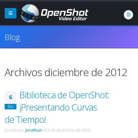
Blog
Archivos diciembre de 2012
Biblioteca de OpenShot:
6
¡Presentando Curvas
Dic
de Tiempo!
Escrito por
Jonathan
el
6 de diciembre de 2012
.