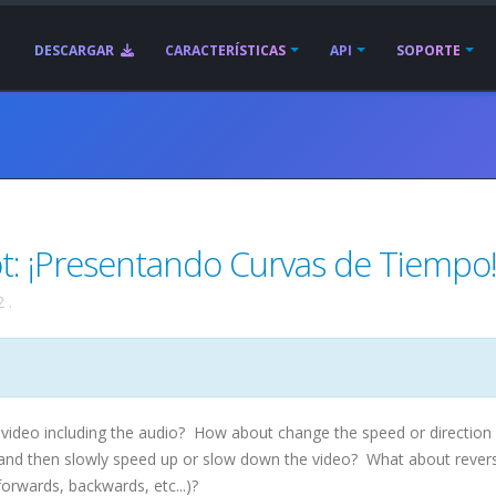
DESCARGAR
CARACTERÍSTICAS
API
SOPORTE
t: ¡Presentando Curvas de Tiempo
2
.
video including the audio? How about change the speed or direction 
, and then slowly speed up or slow down the video? What about rever
orwards, backwards, etc...)?