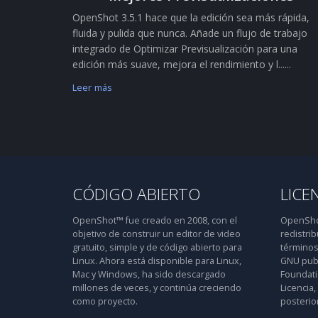
OpenShot 3.5.1 hace que la edición sea más rápida,
fluida y pulida que nunca. Añade un flujo de trabajo
integrado de Optimizar Previsualización para una
edición más suave, mejora el rendimiento y l......
Leer más
CÓDIGO ABIERTO
LICE
OpenShot™ fue creado en 2008, con el
OpenShot
objetivo de construir un editor de video
redistrib
gratuito, simple y de código abierto para
términos
Linux. Ahora está disponible para Linux,
GNU publ
Mac y Windows, ha sido descargado
Foundatio
millones de veces, y continúa creciendo
Licencia,
como proyecto.
posterior