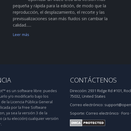
pequeña y rápida para la edición, de modo que la
reproducción, el desplazamiento, el recorte y las
previsualizaciones sean más fluidos sin cambiar la
calidad......
Leer más
NCIA
CONTÁCTENOS
™ es un software libre: puedes
Dirección:
2931 Ridge Rd #101, Rock
uirlo y/o modificarlo bajo los
75032, United States
 de la Licencia Pública General
Correo electrónico:
support@open
icada por la Free Software
n, ya sea la versión 3 de la
Soporte:
Correo electrónico
·
Foro
 o (a tu elección) cualquier versión
.