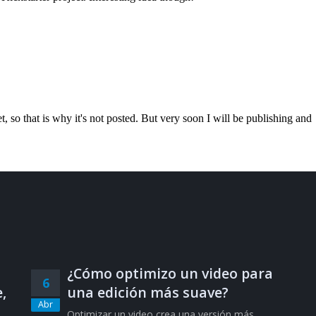
¿Cómo optimizo un video para
6
,
una edición más suave?
Abr
Optimizar un video crea una versión más