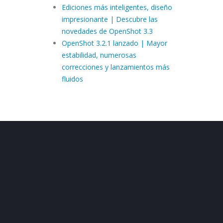
Ediciones más inteligentes, diseño
impresionante | Descubre las
novedades de OpenShot 3.3
OpenShot 3.2.1 lanzado | Mayor
estabilidad, numerosas
correcciones y lanzamientos más
fluidos