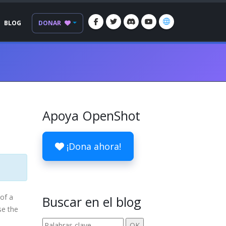
BLOG
DONAR
Apoya OpenShot
!
¡Dona ahora!
of a
Buscar en el blog
se the