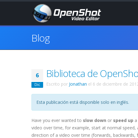
Blog
Biblioteca de OpenSho
6
Escrito por
Jonathan
el
6 de diciembre de 201
Dic
Esta publicación está disponible solo en inglés.
Have you ever wanted to
slow down
or
speed up
a 
video over time, for example, start at normal speed
direction of a video over time (forwards, backwards, f