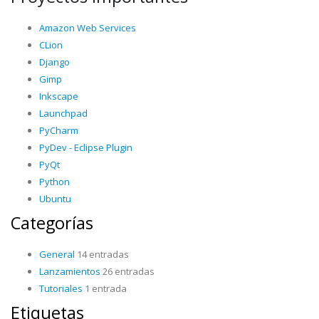
Amazon Web Services
CLion
Django
Gimp
Inkscape
Launchpad
PyCharm
PyDev - Eclipse Plugin
PyQt
Python
Ubuntu
Categorías
General
14 entradas
Lanzamientos
26 entradas
Tutoriales
1 entrada
Etiquetas