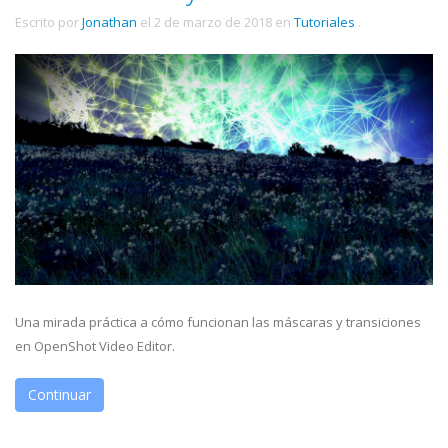
Escrito por
Jonathan
el
2 de marzo de 2018
en
Tutoriales
.
Una mirada práctica a cómo funcionan las máscaras y transiciones
en OpenShot Video Editor.
Continuar