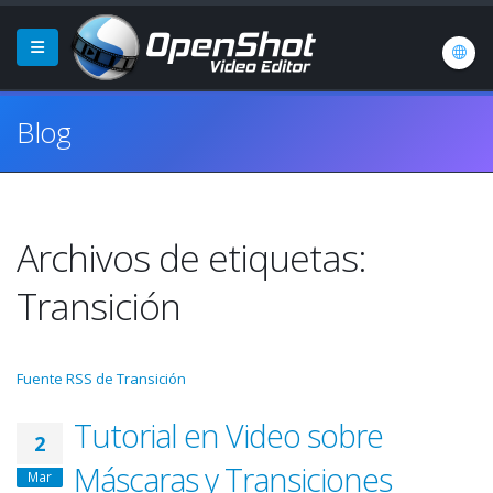
Blog
Archivos de etiquetas:
Transición
Fuente RSS de Transición
Tutorial en Video sobre
2
Máscaras y Transiciones
Mar