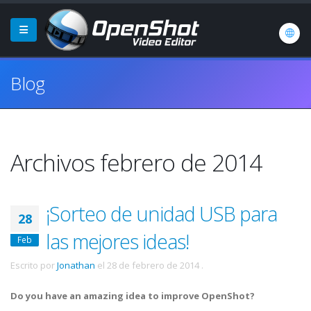
Blog
Archivos febrero de 2014
¡Sorteo de unidad USB para
28
las mejores ideas!
Feb
Escrito por
Jonathan
el
28 de febrero de 2014
.
Do you have an amazing idea to improve OpenShot?