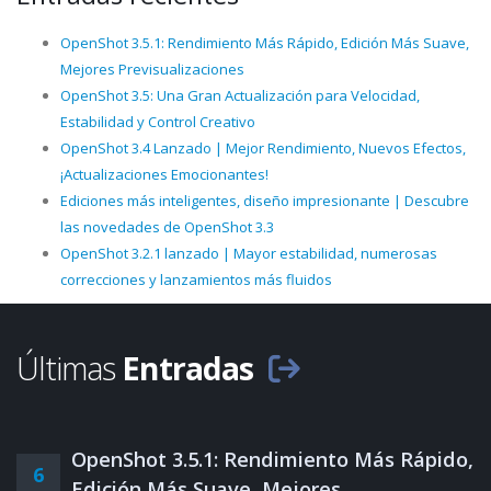
OpenShot 3.5.1: Rendimiento Más Rápido, Edición Más Suave,
Mejores Previsualizaciones
OpenShot 3.5: Una Gran Actualización para Velocidad,
Estabilidad y Control Creativo
OpenShot 3.4 Lanzado | Mejor Rendimiento, Nuevos Efectos,
¡Actualizaciones Emocionantes!
Ediciones más inteligentes, diseño impresionante | Descubre
las novedades de OpenShot 3.3
OpenShot 3.2.1 lanzado | Mayor estabilidad, numerosas
correcciones y lanzamientos más fluidos
Últimas
Entradas
OpenShot 3.5.1: Rendimiento Más Rápido,
6
Edición Más Suave, Mejores