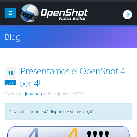
Blog
¡Presentamos el OpenShot 4
18
por 4!
Jun
Escrito por
Jonathan
el
18 de junio de 2009
.
Esta publicación está disponible solo en inglés.