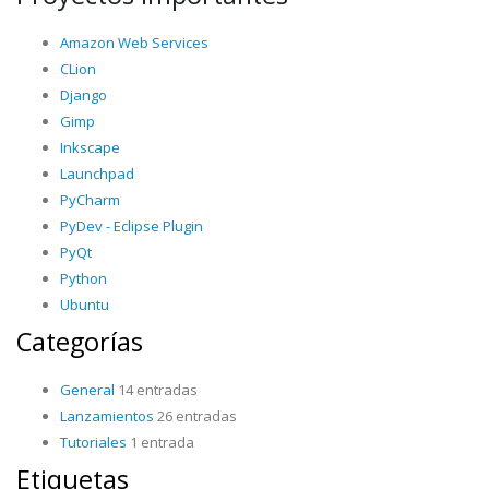
Amazon Web Services
CLion
Django
Gimp
Inkscape
Launchpad
PyCharm
PyDev - Eclipse Plugin
PyQt
Python
Ubuntu
Categorías
General
14 entradas
Lanzamientos
26 entradas
Tutoriales
1 entrada
Etiquetas