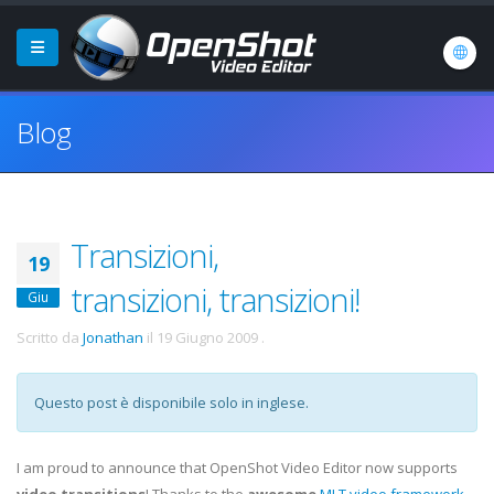
Blog
Transizioni,
19
transizioni, transizioni!
Giu
Scritto da
Jonathan
il
19 Giugno 2009
.
Questo post è disponibile solo in inglese.
I am proud to announce that OpenShot Video Editor now supports