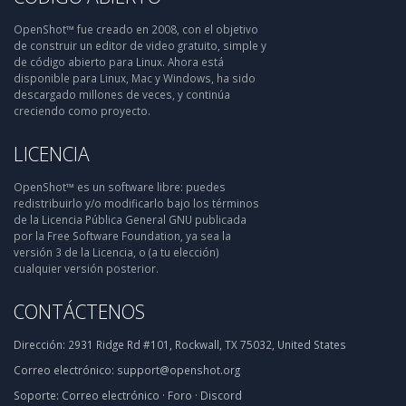
OpenShot™ fue creado en 2008, con el objetivo
de construir un editor de video gratuito, simple y
de código abierto para Linux. Ahora está
disponible para Linux, Mac y Windows, ha sido
descargado millones de veces, y continúa
creciendo como proyecto.
LICENCIA
OpenShot™ es un software libre: puedes
redistribuirlo y/o modificarlo bajo los términos
de la Licencia Pública General GNU publicada
por la Free Software Foundation, ya sea la
versión 3 de la Licencia, o (a tu elección)
cualquier versión posterior.
CONTÁCTENOS
Dirección:
2931 Ridge Rd #101, Rockwall, TX 75032, United States
Correo electrónico:
support@openshot.org
Soporte:
Correo electrónico
·
Foro
·
Discord