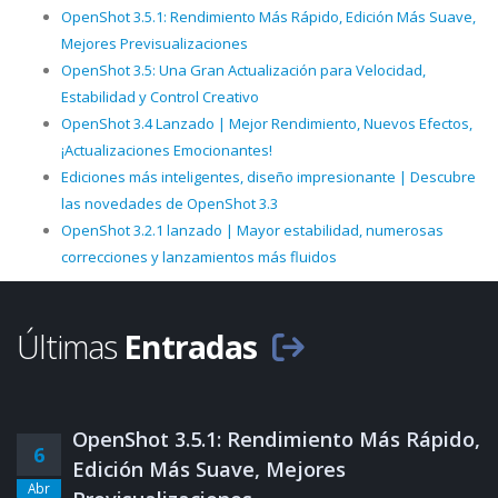
OpenShot 3.5.1: Rendimiento Más Rápido, Edición Más Suave,
Mejores Previsualizaciones
OpenShot 3.5: Una Gran Actualización para Velocidad,
Estabilidad y Control Creativo
OpenShot 3.4 Lanzado | Mejor Rendimiento, Nuevos Efectos,
¡Actualizaciones Emocionantes!
Ediciones más inteligentes, diseño impresionante | Descubre
las novedades de OpenShot 3.3
OpenShot 3.2.1 lanzado | Mayor estabilidad, numerosas
correcciones y lanzamientos más fluidos
Últimas
Entradas
OpenShot 3.5.1: Rendimiento Más Rápido,
6
Edición Más Suave, Mejores
Abr