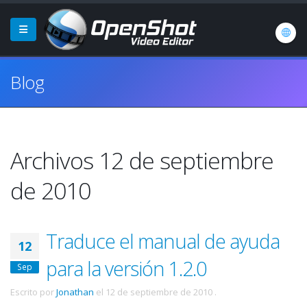
Blog
Archivos 12 de septiembre
de 2010
Traduce el manual de ayuda
12
para la versión 1.2.0
Sep
Escrito por
Jonathan
el
12 de septiembre de 2010
.