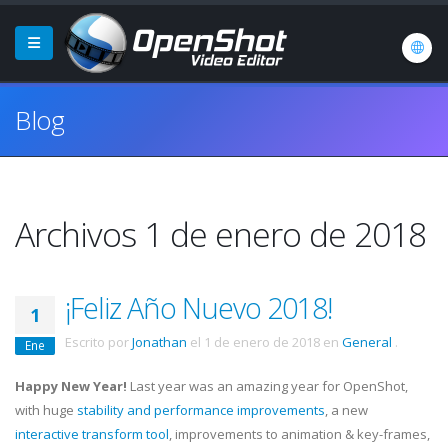
Blog
Archivos 1 de enero de 2018
¡Feliz Año Nuevo 2018!
1
Escrito por
Jonathan
el
1 de enero de 2018
en
General
.
Ene
Happy New Year!
Last year was an amazing year for OpenShot,
with huge
stability and performance improvements
, a new
interactive transform tool
, improvements to animation & key-frames,