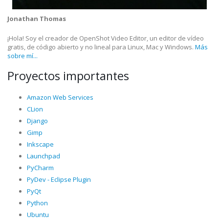
Jonathan Thomas
¡Hola! Soy el creador de OpenShot Video Editor, un editor de vídeo
gratis, de código abierto y no lineal para Linux, Mac y Windows.
Más
sobre mí...
Proyectos importantes
Amazon Web Services
CLion
Django
Gimp
Inkscape
Launchpad
PyCharm
PyDev - Eclipse Plugin
PyQt
Python
Ubuntu