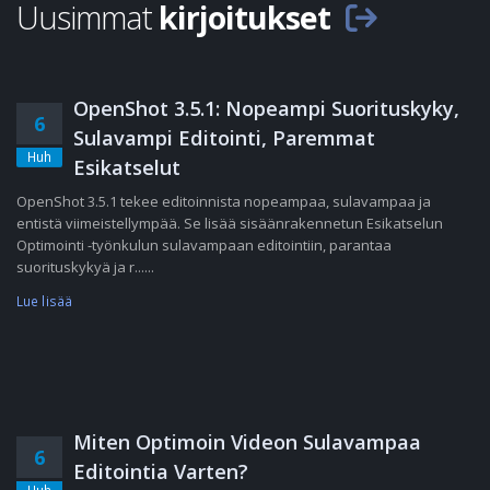
Uusimmat
kirjoitukset
OpenShot 3.5.1: Nopeampi Suorituskyky,
6
Sulavampi Editointi, Paremmat
Huh
Esikatselut
OpenShot 3.5.1 tekee editoinnista nopeampaa, sulavampaa ja
entistä viimeistellympää. Se lisää sisäänrakennetun Esikatselun
Optimointi -työnkulun sulavampaan editointiin, parantaa
suorituskykyä ja r......
Lue lisää
Miten Optimoin Videon Sulavampaa
6
Editointia Varten?