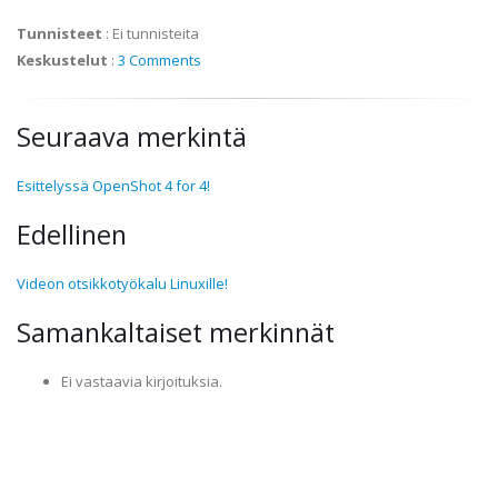
Tunnisteet
:
Ei tunnisteita
Keskustelut
:
3 Comments
Seuraava merkintä
Esittelyssä OpenShot 4 for 4!
Edellinen
Videon otsikkotyökalu Linuxille!
Samankaltaiset merkinnät
Ei vastaavia kirjoituksia.