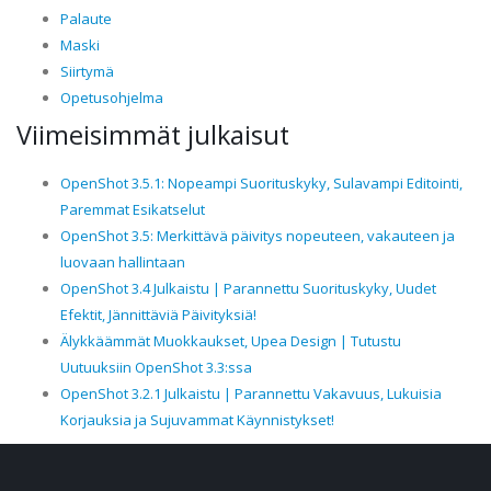
Palaute
Maski
Siirtymä
Opetusohjelma
Viimeisimmät julkaisut
OpenShot 3.5.1: Nopeampi Suorituskyky, Sulavampi Editointi,
Paremmat Esikatselut
OpenShot 3.5: Merkittävä päivitys nopeuteen, vakauteen ja
luovaan hallintaan
OpenShot 3.4 Julkaistu | Parannettu Suorituskyky, Uudet
Efektit, Jännittäviä Päivityksiä!
Älykkäämmät Muokkaukset, Upea Design | Tutustu
Uutuuksiin OpenShot 3.3:ssa
OpenShot 3.2.1 Julkaistu | Parannettu Vakavuus, Lukuisia
Korjauksia ja Sujuvammat Käynnistykset!