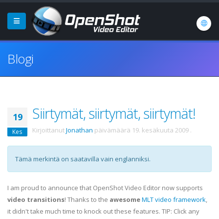
Blogi
Siirtymät, siirtymät, siirtymät!
19
Kirjoittanut
Jonathan
päivämäärä
19. kesäkuuta 2009
.
Kes
Tämä merkintä on saatavilla vain englanniksi.
I am proud to announce that OpenShot Video Editor now supports
video transitions
! Thanks to the
awesome
MLT video framework
,
it didn't take much time to knock out these features. TIP: Click any