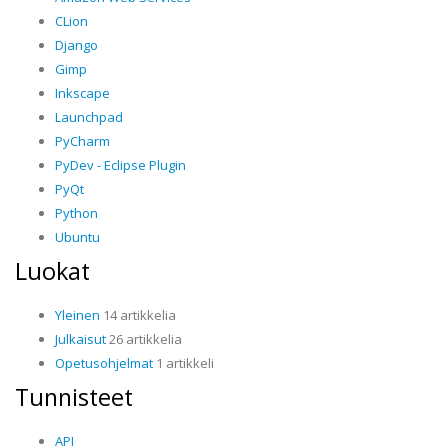
CLion
Django
Gimp
Inkscape
Launchpad
PyCharm
PyDev - Eclipse Plugin
PyQt
Python
Ubuntu
Luokat
Yleinen
14 artikkelia
Julkaisut
26 artikkelia
Opetusohjelmat
1 artikkeli
Tunnisteet
API