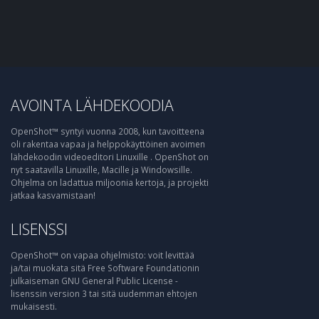
AVOINTA LÄHDEKOODIA
OpenShot™ syntyi vuonna 2008, kun tavoitteena
oli rakentaa vapaa ja helppokäyttöinen avoimen
lähdekoodin videoeditori Linuxille . OpenShot on
nyt saatavilla Linuxille, Macille ja Windowsille.
Ohjelma on ladattua miljoonia kertoja, ja projekti
jatkaa kasvamistaan!
LISENSSI
OpenShot™ on vapaa ohjelmisto: voit levittää
ja/tai muokata sitä Free Software Foundationin
julkaiseman GNU General Public License -
lisenssin version 3 tai sitä uudemman ehtojen
mukaisesti.