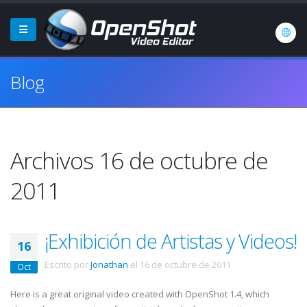
Blog
Archivos 16 de octubre de
2011
¡Exhibición de Artistas y Videos!
16
Escrito por
Jonathan
el
16 de octubre de 2011
.
Oct
Here is a great original video created with OpenShot 1.4, which