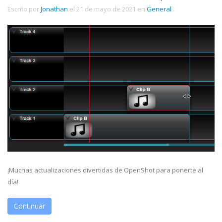
Escrito por
Jonathan
el
21 de mayo de 2021
en
General
.
¡Muchas actualizaciones divertidas de OpenShot para ponerte al
día!
Continuar