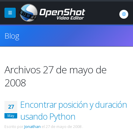
Blog
Archivos 27 de mayo de
2008
Encontrar posición y duración
27
usando Python
May
Escrito por
Jonathan
el
27 de mayo de 2008
.