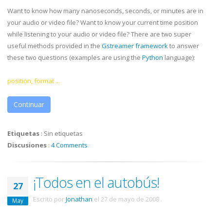
Want to know how many nanoseconds, seconds, or minutes are in
your audio or video file? Want to know your current time position
while listening to your audio or video file? There are two super
useful methods provided in the
Gstreamer
framework
to answer
these two questions (examples are using the
Python
language):
position, format ...
Continuar
Etiquetas
:
Sin etiquetas
Discusiones
:
4 Comments
¡Todos en el autobús!
27
Escrito por
Jonathan
el
27 de mayo de 2008
.
May