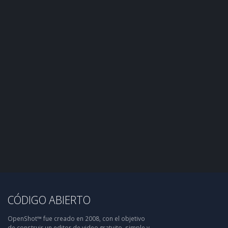
CÓDIGO ABIERTO
OpenShot™ fue creado en 2008, con el objetivo
de construir un editor de video gratuito, simple y