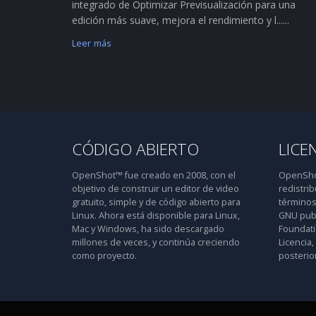
integrado de Optimizar Previsualización para una
edición más suave, mejora el rendimiento y l......
Leer más
CÓDIGO ABIERTO
LICE
OpenShot™ fue creado en 2008, con el
OpenShot
objetivo de construir un editor de video
redistrib
gratuito, simple y de código abierto para
términos
Linux. Ahora está disponible para Linux,
GNU publ
Mac y Windows, ha sido descargado
Foundatio
millones de veces, y continúa creciendo
Licencia,
como proyecto.
posterior