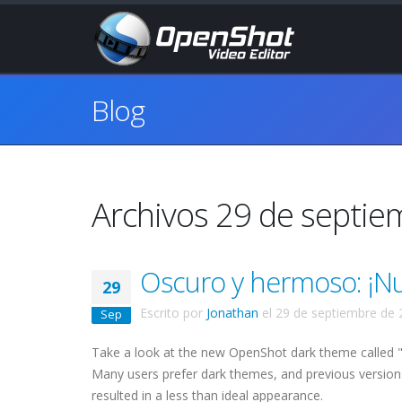
Blog
Archivos 29 de septi
Oscuro y hermoso: ¡N
29
Escrito por
Jonathan
el
29 de septiembre de 
Sep
Take a look at the new OpenShot dark theme called "h
Many users prefer dark themes, and previous versions
resulted in a less than ideal appearance.