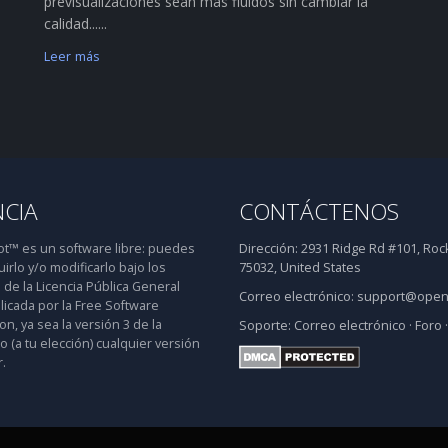
previsualizaciones sean más fluidos sin cambiar la
calidad......
Leer más
NCIA
CONTÁCTENOS
™ es un software libre: puedes
Dirección:
2931 Ridge Rd #101, Rock
uirlo y/o modificarlo bajo los
75032, United States
 de la Licencia Pública General
Correo electrónico:
support@open
icada por la Free Software
n, ya sea la versión 3 de la
Soporte:
Correo electrónico
·
Foro
 o (a tu elección) cualquier versión
.