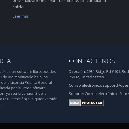
previsualizaciones sean más fluidos sin cambiar la
calidad......
Leer más
NCIA
CONTÁCTENOS
™ es un software libre: puedes
Dirección:
2931 Ridge Rd #101, Rock
uirlo y/o modificarlo bajo los
75032, United States
 de la Licencia Pública General
Correo electrónico:
support@open
icada por la Free Software
n, ya sea la versión 3 de la
Soporte:
Correo electrónico
·
Foro
 o (a tu elección) cualquier versión
.