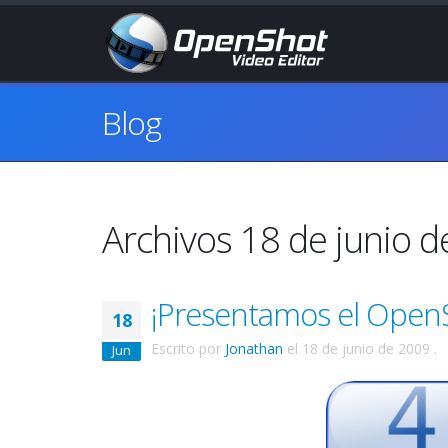
Blog
Archivos 18 de junio 
¡Presentamos el OpenS
18
Escrito por
Jonathan
el
18 de junio de 2009
.
Jun