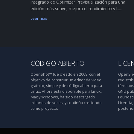
integrado de Optimizar Previsualización para una
edición más suave, mejora el rendimiento y l......
Leer más
CÓDIGO ABIERTO
LICE
OpenShot™ fue creado en 2008, con el
OpenShot
objetivo de construir un editor de video
redistrib
gratuito, simple y de código abierto para
términos
Linux. Ahora está disponible para Linux,
GNU publ
Mac y Windows, ha sido descargado
Foundatio
millones de veces, y continúa creciendo
Licencia,
como proyecto.
posterior