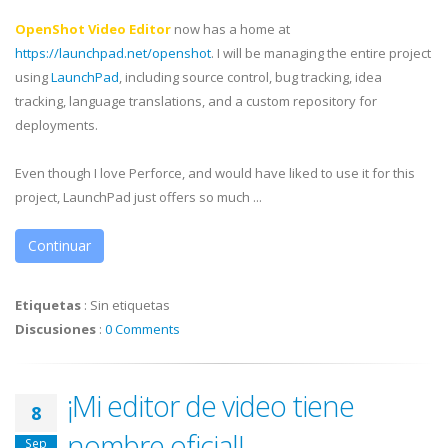
OpenShot Video Editor
now has a home at
https://launchpad.net/openshot
. I will be managing the entire project
using
LaunchPad
, including source control, bug tracking, idea
tracking, language translations, and a custom repository for
deployments.
Even though I love Perforce, and would have liked to use it for this
project, LaunchPad just offers so much ...
Continuar
Etiquetas
:
Sin etiquetas
Discusiones
:
0 Comments
¡Mi editor de video tiene
8
nombre oficial!
Sep