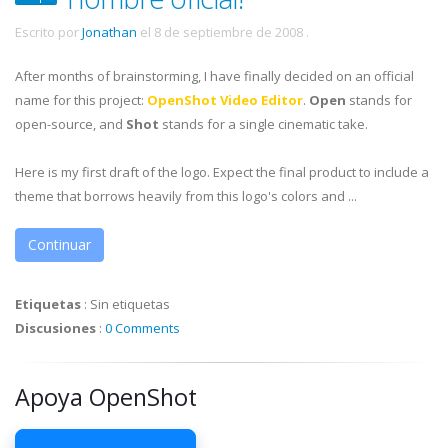
Escrito por
Jonathan
el
8 de septiembre de 2008
.
After months of brainstorming, I have finally decided on an official
name for this project:
OpenShot Video Editor
.
Open
stands for
open-source, and
Shot
stands for a single cinematic take.
Here is my first draft of the logo. Expect the final product to include a
theme that borrows heavily from this logo's colors and ...
Continuar
Etiquetas
:
Sin etiquetas
Discusiones
:
0 Comments
Apoya OpenShot