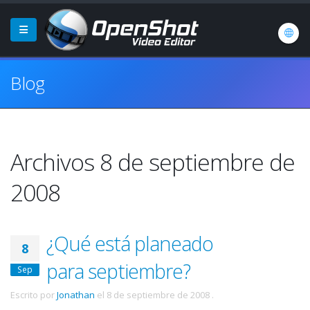
Blog
Archivos 8 de septiembre de
2008
¿Qué está planeado
8
para septiembre?
Sep
Escrito por
Jonathan
el
8 de septiembre de 2008
.