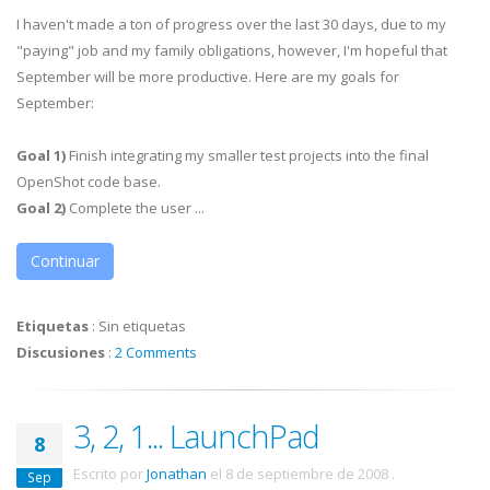
I haven't made a ton of progress over the last 30 days, due to my
"paying" job and my family obligations, however, I'm hopeful that
September will be more productive. Here are my goals for
September:
Goal 1)
Finish integrating my smaller test projects into the final
OpenShot code base.
Goal 2)
Complete the user ...
Continuar
Etiquetas
:
Sin etiquetas
Discusiones
:
2 Comments
3, 2, 1... LaunchPad
8
Escrito por
Jonathan
el
8 de septiembre de 2008
.
Sep