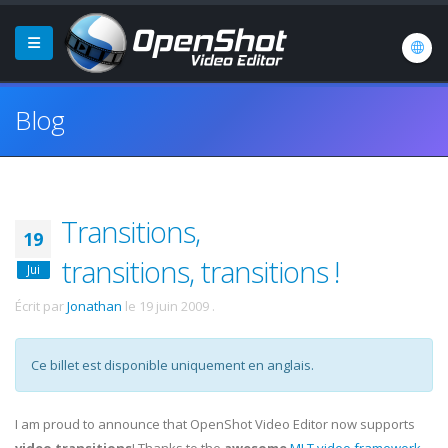
Blog
Transitions,
19
transitions, transitions !
Jui
Écrit par
Jonathan
le
19 juin 2009
.
Ce billet est disponible uniquement en anglais.
I am proud to announce that OpenShot Video Editor now supports