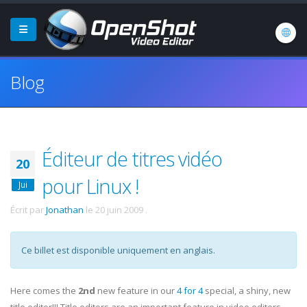
Blog
Éditeur de titres vidéo
20
pour Linux !
Jui
Écrit par
Jonathan
le
20 juin 2009
.
Ce billet est disponible uniquement en anglais.
Here comes the
2nd
new feature in our
4 for 4
special, a shiny, new