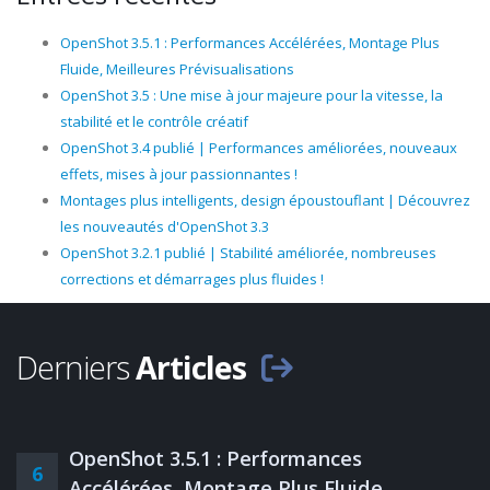
OpenShot 3.5.1 : Performances Accélérées, Montage Plus
Fluide, Meilleures Prévisualisations
OpenShot 3.5 : Une mise à jour majeure pour la vitesse, la
stabilité et le contrôle créatif
OpenShot 3.4 publié | Performances améliorées, nouveaux
effets, mises à jour passionnantes !
Montages plus intelligents, design époustouflant | Découvrez
les nouveautés d'OpenShot 3.3
OpenShot 3.2.1 publié | Stabilité améliorée, nombreuses
corrections et démarrages plus fluides !
Derniers
Articles
OpenShot 3.5.1 : Performances
6
Accélérées, Montage Plus Fluide,