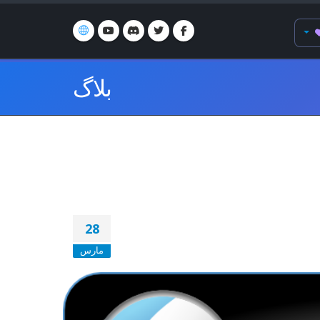
بلاگ
28
مارس