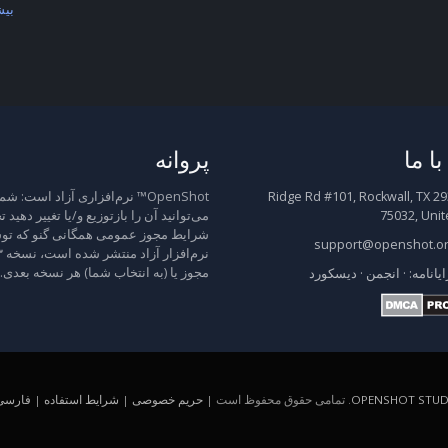
بیش
ا ما
پروانه
2931 Ridge Rd #101, Rockwall, TX
OpenShot™ نرم‌افزاری آزاد است: شم
75032, Unit
می‌توانید آن را بازتوزیع و/یا تغییر دهید 
شرایط مجوز عمومی همگانی گنو که توس
support@openshot.o
مجوز یا (به انتخاب شما) هر نسخه بعدی.
ایانامه:
·
انجمن
·
دیسکورد
OPENSHOT STUDI
. تمامی حقوق محفوظ است |
حریم خصوصی
|
شرایط استفاده
|
فارسی (A