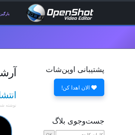
بارگیر
پشتیبانی اوپن‌شات
آرشیوها 28
الان اهدا کن!
انتشار OpenShot ۲.۰ - ن
نوشته ش
جست‌وجوی بلاگ