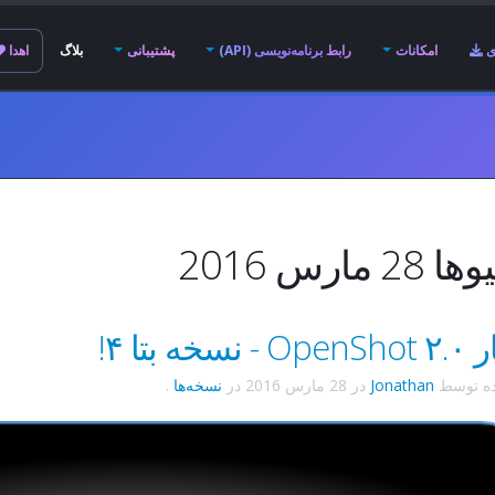
ی
امکانات
رابط برنامه‌نویسی (API)
پشتیبانی
بلاگ
اهدا
 مارس 2016
سخه بتا ۴!
ده توسط
Jonathan
در
28 مارس 2016
در
نسخه‌ها
.