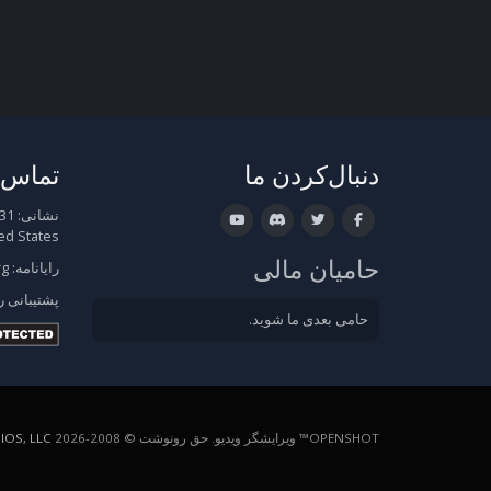
دنبال‌کردن ما
تماس ب
نشانی:
ed States
حامیان مالی
رایانامه:
rg
پشتیبانی
ر
حامی بعدی ما شوید.
OPENSHOT™ ویرایشگر ویدیو. حق رونوشت © 2008-2026
OS, LLC