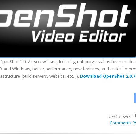
OpenShot 2.0! As you will see, lots of great progress has been made 
OS X and Windows, better performance, new features, and critical imp
astructure (build servers, website, etc…).
Download OpenShot 2.0.7
:
بدون برچسب
29 Comm