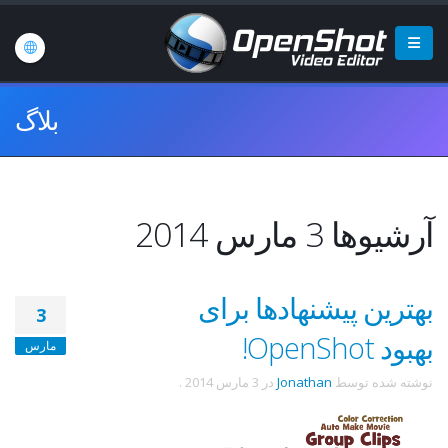
بلاگ
آرشیوها 3 مارس 2014
بهترین پیشنهادها برای
3
بهبود OpenShot!
مارس
نوشته شده توسط
Jonathan
در
3 مارس 2014
.