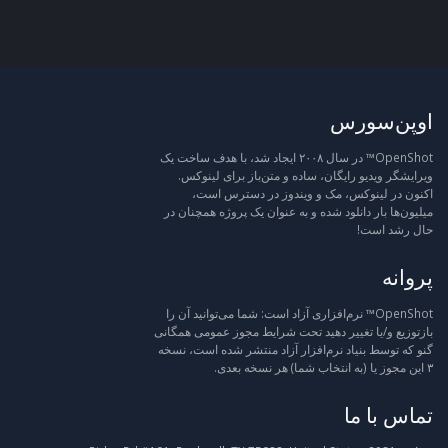
اوپن‌سورس
OpenShot™ در سال ۲۰۰۸ ایجاد شد، با هدف ساخت یک
ویرایشگر ویدیو رایگان، ساده و متن‌باز برای لینوکس.
اکنون در لینوکس، مک و ویندوز در دسترس است،
میلیون‌ها بار دانلود شده و به عنوان یک پروژه همچنان در
حال رشد است!
پروانه
OpenShot™ نرم‌افزاری آزاد است: شما می‌توانید آن را
بازتوزیع و/یا تغییر دهید تحت شرایط مجوز عمومی همگانی
گنو که توسط بنیاد نرم‌افزار آزاد منتشر شده است، نسخه
۳ این مجوز یا (به انتخاب شما) هر نسخه بعدی.
تماس با ما