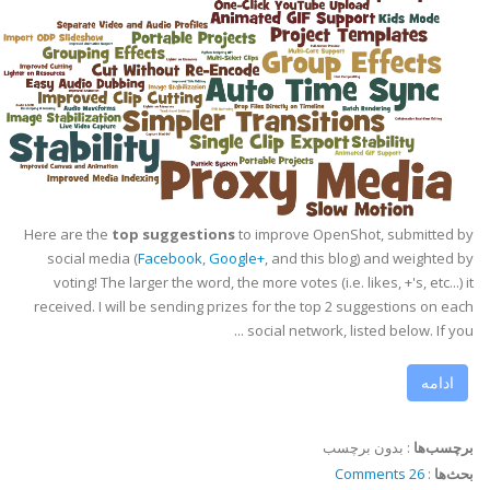
Here are the
top suggestions
to improve OpenShot, submitted by
social media (
Facebook
,
Google+
, and this blog) and weighted by
voting! The larger the word, the more votes (i.e. likes, +'s, etc...) it
received. I will be sending prizes for the top 2 suggestions on each
social network, listed below. If you ...
ادامه
برچسب‌ها
:
بدون برچسب
بحث‌ها
:
26 Comments