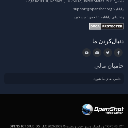
نشانی:
2931 Ridge Rd #101, Rockwall, TX 75032, United States
رایانامه:
support@openshot.org
پشتیبانی
رایانامه:
·
انجمن
·
دیسکورد
دنبال‌کردن ما
حامیان مالی
حامی بعدی ما شوید.
OPENSHOT™ ویرایشگر ویدیو. حق رونوشت © 2008-2026
OPENSHOT STUDIOS, LLC
.