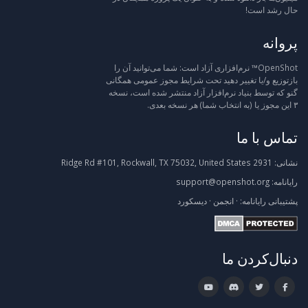
حال رشد است!
پروانه
OpenShot™ نرم‌افزاری آزاد است: شما می‌توانید آن را
بازتوزیع و/یا تغییر دهید تحت شرایط مجوز عمومی همگانی
گنو که توسط بنیاد نرم‌افزار آزاد منتشر شده است، نسخه
۳ این مجوز یا (به انتخاب شما) هر نسخه بعدی.
تماس با ما
نشانی:
2931 Ridge Rd #101, Rockwall, TX 75032, United States
رایانامه:
support@openshot.org
پشتیبانی
رایانامه:
·
انجمن
·
دیسکورد
دنبال‌کردن ما