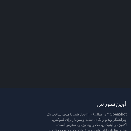
اوپن‌سورس
OpenShot™ در سال ۲۰۰۸ ایجاد شد، با هدف ساخت یک
ویرایشگر ویدیو رایگان، ساده و متن‌باز برای لینوکس.
اکنون در لینوکس، مک و ویندوز در دسترس است،
میلیون‌ها بار دانلود شده و به عنوان یک پروژه همچنان در