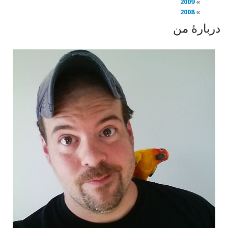
2009
2008
دربارهٔ من