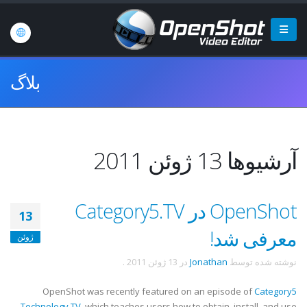
بلاگ
آرشیوها 13 ژوئن 2011
OpenShot در Category5.TV
13
معرفی شد!
ژوئن
نوشته شده توسط
Jonathan
در
13 ژوئن 2011
.
OpenShot was recently featured on an episode of
Category5
Technology TV
, which teaches users how to obtain, install, and use