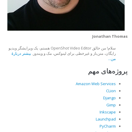
Jonathan Thomas
سلام! من خالق OpenShot Video Editor هستم، یک ویرایشگر ویدیو
رایگان، متن‌باز و غیرخطی برای لینوکس، مک و ویندوز.
بیشتر دربارهٔ
من...
پروژه‌های مهم
Amazon Web Services
CLion
Django
Gimp
Inkscape
Launchpad
PyCharm