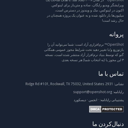
ویرایشگر ویدیو رایگان، ساده و متن‌باز برای لینوکس.
اکنون در لینوکس، مک و ویندوز در دسترس است،
میلیون‌ها بار دانلود شده و به عنوان یک پروژه همچنان در
حال رشد است!
پروانه
OpenShot™ نرم‌افزاری آزاد است: شما می‌توانید آن را
بازتوزیع و/یا تغییر دهید تحت شرایط مجوز عمومی همگانی
گنو که توسط بنیاد نرم‌افزار آزاد منتشر شده است، نسخه
۳ این مجوز یا (به انتخاب شما) هر نسخه بعدی.
تماس با ما
نشانی:
2931 Ridge Rd #101, Rockwall, TX 75032, United States
رایانامه:
support@openshot.org
پشتیبانی
رایانامه:
·
انجمن
·
دیسکورد
دنبال‌کردن ما