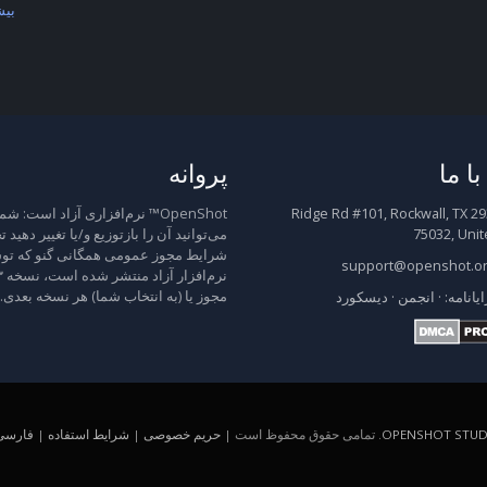
بیش
ا ما
پروانه
2931 Ridge Rd #101, Rockwall, TX
OpenShot™ نرم‌افزاری آزاد است: شم
75032, Unit
می‌توانید آن را بازتوزیع و/یا تغییر دهید 
شرایط مجوز عمومی همگانی گنو که توس
support@openshot.o
مجوز یا (به انتخاب شما) هر نسخه بعدی.
ایانامه:
·
انجمن
·
دیسکورد
OPENSHOT STUDI
. تمامی حقوق محفوظ است |
حریم خصوصی
|
شرایط استفاده
|
فارسی (A