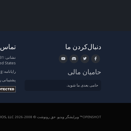
دنبال‌کردن ما
تماس ب
نشانی:
ed States
حامیان مالی
رایانامه:
rg
پشتیبانی
ر
حامی بعدی ما شوید.
OPENSHOT™ ویرایشگر ویدیو. حق رونوشت © 2008-2026
OS, LLC