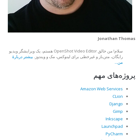
Jonathan Thomas
سلام! من خالق OpenShot Video Editor هستم، یک ویرایشگر ویدیو
رایگان، متن‌باز و غیرخطی برای لینوکس، مک و ویندوز.
بیشتر دربارهٔ
من...
پروژه‌های مهم
Amazon Web Services
CLion
Django
Gimp
Inkscape
Launchpad
PyCharm