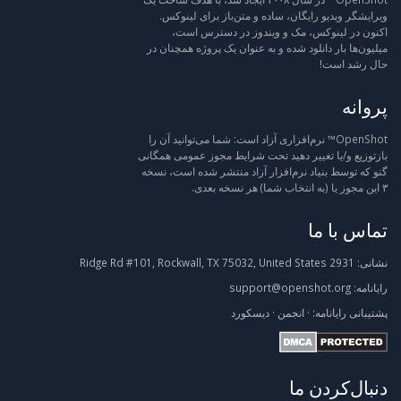
ویرایشگر ویدیو رایگان، ساده و متن‌باز برای لینوکس.
اکنون در لینوکس، مک و ویندوز در دسترس است،
میلیون‌ها بار دانلود شده و به عنوان یک پروژه همچنان در
حال رشد است!
پروانه
OpenShot™ نرم‌افزاری آزاد است: شما می‌توانید آن را
بازتوزیع و/یا تغییر دهید تحت شرایط مجوز عمومی همگانی
گنو که توسط بنیاد نرم‌افزار آزاد منتشر شده است، نسخه
۳ این مجوز یا (به انتخاب شما) هر نسخه بعدی.
تماس با ما
نشانی:
2931 Ridge Rd #101, Rockwall, TX 75032, United States
رایانامه:
support@openshot.org
پشتیبانی
رایانامه:
·
انجمن
·
دیسکورد
دنبال‌کردن ما