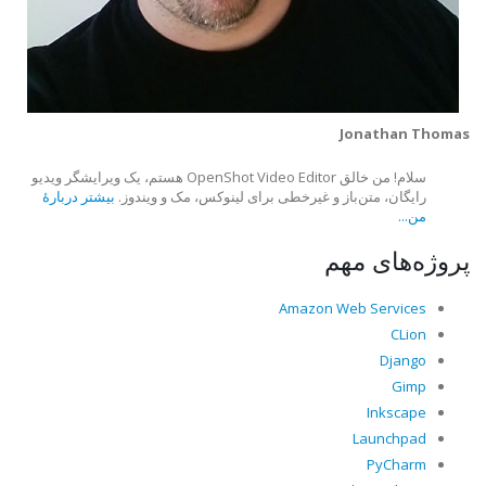
Jonathan Thomas
سلام! من خالق OpenShot Video Editor هستم، یک ویرایشگر ویدیو
رایگان، متن‌باز و غیرخطی برای لینوکس، مک و ویندوز.
بیشتر دربارهٔ
من...
پروژه‌های مهم
Amazon Web Services
CLion
Django
Gimp
Inkscape
Launchpad
PyCharm