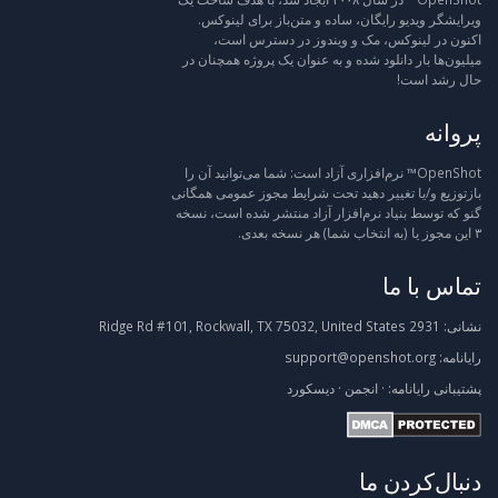
ویرایشگر ویدیو رایگان، ساده و متن‌باز برای لینوکس.
اکنون در لینوکس، مک و ویندوز در دسترس است،
میلیون‌ها بار دانلود شده و به عنوان یک پروژه همچنان در
حال رشد است!
پروانه
OpenShot™ نرم‌افزاری آزاد است: شما می‌توانید آن را
بازتوزیع و/یا تغییر دهید تحت شرایط مجوز عمومی همگانی
گنو که توسط بنیاد نرم‌افزار آزاد منتشر شده است، نسخه
۳ این مجوز یا (به انتخاب شما) هر نسخه بعدی.
تماس با ما
نشانی:
2931 Ridge Rd #101, Rockwall, TX 75032, United States
رایانامه:
support@openshot.org
پشتیبانی
رایانامه:
·
انجمن
·
دیسکورد
دنبال‌کردن ما