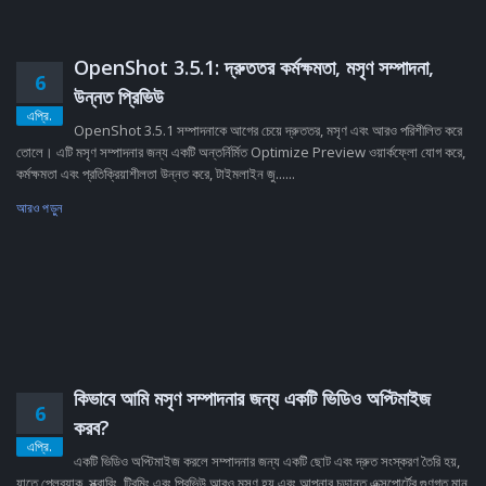
OpenShot 3.5.1: দ্রুততর কর্মক্ষমতা, মসৃণ সম্পাদনা,
6
উন্নত প্রিভিউ
এপ্রি.
OpenShot 3.5.1 সম্পাদনাকে আগের চেয়ে দ্রুততর, মসৃণ এবং আরও পরিশীলিত করে
তোলে। এটি মসৃণ সম্পাদনার জন্য একটি অন্তর্নির্মিত Optimize Preview ওয়ার্কফ্লো যোগ করে,
কর্মক্ষমতা এবং প্রতিক্রিয়াশীলতা উন্নত করে, টাইমলাইন জু......
আরও পড়ুন
কিভাবে আমি মসৃণ সম্পাদনার জন্য একটি ভিডিও অপ্টিমাইজ
6
করব?
এপ্রি.
একটি ভিডিও অপ্টিমাইজ করলে সম্পাদনার জন্য একটি ছোট এবং দ্রুত সংস্করণ তৈরি হয়,
যাতে প্লেব্যাক, স্ক্রাবিং, ট্রিমিং এবং প্রিভিউ আরও মসৃণ হয় এবং আপনার চূড়ান্ত এক্সপোর্টের গুণগত মান