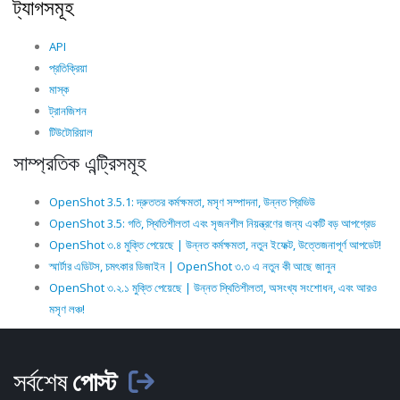
ট্যাগসমূহ
API
প্রতিক্রিয়া
মাস্ক
ট্রানজিশন
টিউটোরিয়াল
সাম্প্রতিক এন্ট্রিসমূহ
OpenShot 3.5.1: দ্রুততর কর্মক্ষমতা, মসৃণ সম্পাদনা, উন্নত প্রিভিউ
OpenShot 3.5: গতি, স্থিতিশীলতা এবং সৃজনশীল নিয়ন্ত্রণের জন্য একটি বড় আপগ্রেড
OpenShot ৩.৪ মুক্তি পেয়েছে | উন্নত কর্মক্ষমতা, নতুন ইফেক্ট, উত্তেজনাপূর্ণ আপডেট!
স্মার্টার এডিটস, চমৎকার ডিজাইন | OpenShot ৩.৩ এ নতুন কী আছে জানুন
OpenShot ৩.২.১ মুক্তি পেয়েছে | উন্নত স্থিতিশীলতা, অসংখ্য সংশোধন, এবং আরও
মসৃণ লঞ্চ!
সর্বশেষ
পোস্ট