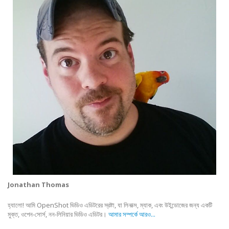
Jonathan Thomas
হ্যালো! আমি OpenShot ভিডিও এডিটরের স্রষ্টা, যা লিনাক্স, ম্যাক, এবং উইন্ডোজের জন্য একটি
মুক্ত, ওপেন-সোর্স, নন-লিনিয়ার ভিডিও এডিটর।
আমার সম্পর্কে আরও...