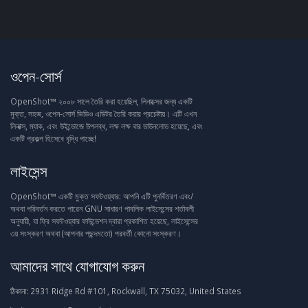
ওপেন-সোর্স
OpenShot™ ২০০৮ সালে তৈরি করা হয়েছিল, লিনাক্সের জন্য একটি
মুক্ত, সহজ, ওপেন-সোর্স ভিডিও এডিটর তৈরি করার প্রচেষ্টায়। এটি এখন
লিনাক্স, ম্যাক, এবং উইন্ডোজে উপলব্ধ, লক্ষ লক্ষ বার ডাউনলোড হয়েছে, এবং
একটি প্রকল্প হিসেবে বৃদ্ধি পাচ্ছে!
লাইসেন্স
OpenShot™ একটি মুক্ত সফটওয়্যার: আপনি এটি পুনর্বিতরণ এবং/
অথবা পরিবর্তন করতে পারেন GNU সাধারণ পাবলিক লাইসেন্সের শর্তাবলী
অনুযায়ী, যা ফ্রি সফটওয়্যার ফাউন্ডেশন দ্বারা প্রকাশিত হয়েছে, লাইসেন্সের
৩য় সংস্করণ অথবা (আপনার পছন্দমতো) পরবর্তী কোনো সংস্করণ।
আমাদের সাথে যোগাযোগ করুন
ঠিকানা:
2931 Ridge Rd #101, Rockwall, TX 75032, United States