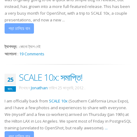
instead, has grown into a more full-featured release. This has been
a very busy month for OpenShot, with a trip to SCALE 10x, a couple
presentations, and now a new ...
পড়া চালিয়ে যান
ট্যাগসমূহ
:
কোনো ট্যাগ নেই
আলোচনা
:
19 Comments
SCALE 10x: সমাপ্তি!
25
লিখেছেন
Jonathan
তারিখে
25 জানুয়ারি, 2012
.
জান.
I am officially back from
SCALE 10x
(Southern California Linux Expo),
and I have a few photos and experiences to share with everyone.
We (myself and a few co-workers) arrived on Thursday (Jan 19th) at
the Hilton LAX in Los Angeles. We spent most of Friday in PostgreSQL
training (unrelated to OpenShot, but really awesome).
...
পড়া চালিয়ে যান