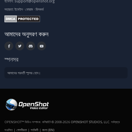
ইমেইল:
support@openshot.org
সহায়তা:
ইমেইল
·
ফোরাম
·
ডিসকর্ড
আমাদের অনুসরণ করুন
স্পনসর
আমাদের পরবর্তী স্পন্সর হোন।
OPENSHOT™ ভিডিও সম্পাদক. কপিরাইট © 2008-2026
OPENSHOT STUDIOS, LLC
. সর্বস্বত্ব
সংরক্ষিত |
গোপনীয়তা
|
শর্তাবলী
|
বাংলা (BN)