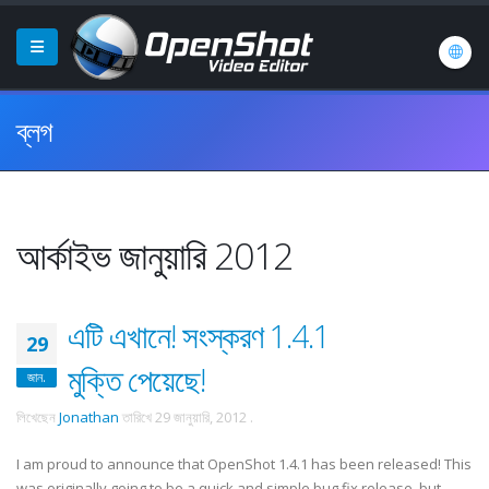
ব্লগ
আর্কাইভ জানুয়ারি 2012
এটি এখানে! সংস্করণ 1.4.1
29
মুক্তি পেয়েছে!
জান.
লিখেছেন
Jonathan
তারিখে
29 জানুয়ারি, 2012
.
I am proud to announce that OpenShot 1.4.1 has been released! This
was originally going to be a quick and simple bug fix release, but