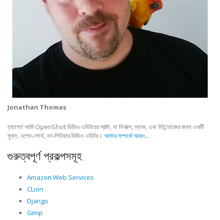
Jonathan Thomas
হ্যালো! আমি OpenShot ভিডিও এডিটরের স্রষ্টা, যা লিনাক্স, ম্যাক, এবং উইন্ডোজের জন্য একটি
মুক্ত, ওপেন-সোর্স, নন-লিনিয়ার ভিডিও এডিটর।
আমার সম্পর্কে আরও...
গুরুত্বপূর্ণ প্রকল্পসমূহ
Amazon Web Services
CLion
Django
Gimp