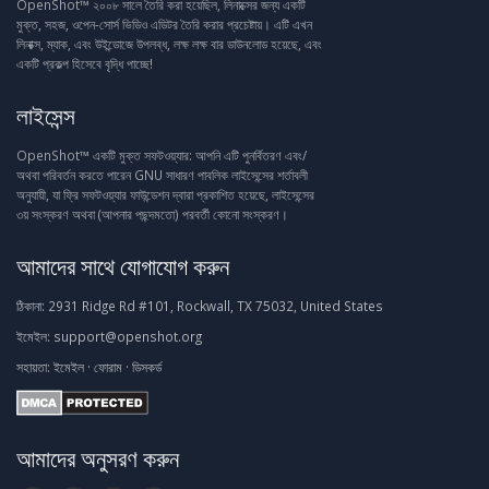
OpenShot™ ২০০৮ সালে তৈরি করা হয়েছিল, লিনাক্সের জন্য একটি
মুক্ত, সহজ, ওপেন-সোর্স ভিডিও এডিটর তৈরি করার প্রচেষ্টায়। এটি এখন
লিনাক্স, ম্যাক, এবং উইন্ডোজে উপলব্ধ, লক্ষ লক্ষ বার ডাউনলোড হয়েছে, এবং
একটি প্রকল্প হিসেবে বৃদ্ধি পাচ্ছে!
লাইসেন্স
OpenShot™ একটি মুক্ত সফটওয়্যার: আপনি এটি পুনর্বিতরণ এবং/
অথবা পরিবর্তন করতে পারেন GNU সাধারণ পাবলিক লাইসেন্সের শর্তাবলী
অনুযায়ী, যা ফ্রি সফটওয়্যার ফাউন্ডেশন দ্বারা প্রকাশিত হয়েছে, লাইসেন্সের
৩য় সংস্করণ অথবা (আপনার পছন্দমতো) পরবর্তী কোনো সংস্করণ।
আমাদের সাথে যোগাযোগ করুন
ঠিকানা:
2931 Ridge Rd #101, Rockwall, TX 75032, United States
ইমেইল:
support@openshot.org
সহায়তা:
ইমেইল
·
ফোরাম
·
ডিসকর্ড
আমাদের অনুসরণ করুন