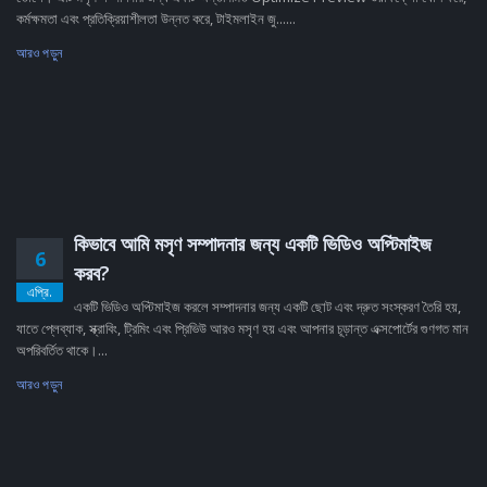
কর্মক্ষমতা এবং প্রতিক্রিয়াশীলতা উন্নত করে, টাইমলাইন জু......
আরও পড়ুন
কিভাবে আমি মসৃণ সম্পাদনার জন্য একটি ভিডিও অপ্টিমাইজ
6
করব?
এপ্রি.
একটি ভিডিও অপ্টিমাইজ করলে সম্পাদনার জন্য একটি ছোট এবং দ্রুত সংস্করণ তৈরি হয়,
যাতে প্লেব্যাক, স্ক্রাবিং, ট্রিমিং এবং প্রিভিউ আরও মসৃণ হয় এবং আপনার চূড়ান্ত এক্সপোর্টের গুণগত মান
অপরিবর্তিত থাকে।...
আরও পড়ুন