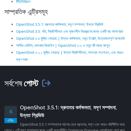
টিউটোরিয়াল
সাম্প্রতিক এন্ট্রিসমূহ
OpenShot 3.5.1: দ্রুততর কর্মক্ষমতা, মসৃণ সম্পাদনা, উন্নত প্রিভিউ
OpenShot 3.5: গতি, স্থিতিশীলতা এবং সৃজনশীল নিয়ন্ত্রণের জন্য একটি বড় আপগ্রেড
OpenShot ৩.৪ মুক্তি পেয়েছে | উন্নত কর্মক্ষমতা, নতুন ইফেক্ট, উত্তেজনাপূর্ণ আপডেট!
স্মার্টার এডিটস, চমৎকার ডিজাইন | OpenShot ৩.৩ এ নতুন কী আছে জানুন
OpenShot ৩.২.১ মুক্তি পেয়েছে | উন্নত স্থিতিশীলতা, অসংখ্য সংশোধন, এবং আরও
মসৃণ লঞ্চ!
সর্বশেষ
পোস্ট
OpenShot 3.5.1: দ্রুততর কর্মক্ষমতা, মসৃণ সম্পাদনা,
6
উন্নত প্রিভিউ
এপ্রি.
OpenShot 3.5.1 সম্পাদনাকে আগের চেয়ে দ্রুততর, মসৃণ এবং আরও পরিশীলিত করে
তোলে। এটি মসৃণ সম্পাদনার জন্য একটি অন্তর্নির্মিত Optimize Preview ওয়ার্কফ্লো যোগ করে,