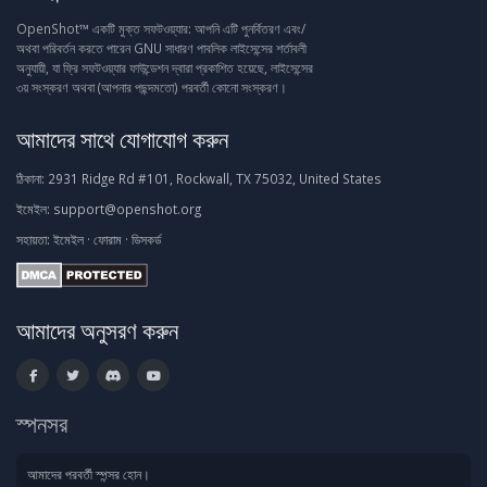
OpenShot™ একটি মুক্ত সফটওয়্যার: আপনি এটি পুনর্বিতরণ এবং/
অথবা পরিবর্তন করতে পারেন GNU সাধারণ পাবলিক লাইসেন্সের শর্তাবলী
অনুযায়ী, যা ফ্রি সফটওয়্যার ফাউন্ডেশন দ্বারা প্রকাশিত হয়েছে, লাইসেন্সের
৩য় সংস্করণ অথবা (আপনার পছন্দমতো) পরবর্তী কোনো সংস্করণ।
আমাদের সাথে যোগাযোগ করুন
ঠিকানা:
2931 Ridge Rd #101, Rockwall, TX 75032, United States
ইমেইল:
support@openshot.org
সহায়তা:
ইমেইল
·
ফোরাম
·
ডিসকর্ড
আমাদের অনুসরণ করুন
স্পনসর
আমাদের পরবর্তী স্পন্সর হোন।