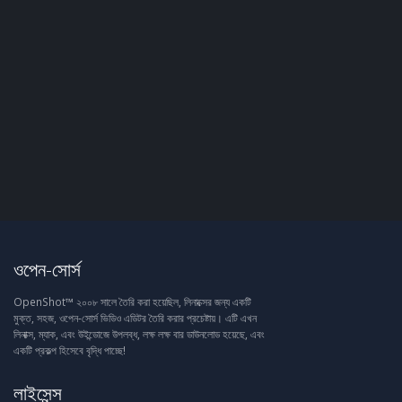
ওপেন-সোর্স
OpenShot™ ২০০৮ সালে তৈরি করা হয়েছিল, লিনাক্সের জন্য একটি
মুক্ত, সহজ, ওপেন-সোর্স ভিডিও এডিটর তৈরি করার প্রচেষ্টায়। এটি এখন
লিনাক্স, ম্যাক, এবং উইন্ডোজে উপলব্ধ, লক্ষ লক্ষ বার ডাউনলোড হয়েছে, এবং
একটি প্রকল্প হিসেবে বৃদ্ধি পাচ্ছে!
লাইসেন্স