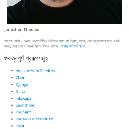
Jonathan Thomas
হ্যালো! আমি OpenShot ভিডিও এডিটরের স্রষ্টা, যা লিনাক্স, ম্যাক, এবং উইন্ডোজের জন্য একটি
মুক্ত, ওপেন-সোর্স, নন-লিনিয়ার ভিডিও এডিটর।
আমার সম্পর্কে আরও...
গুরুত্বপূর্ণ প্রকল্পসমূহ
Amazon Web Services
CLion
Django
Gimp
Inkscape
Launchpad
PyCharm
PyDev - Eclipse Plugin
PyQt