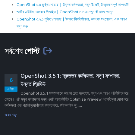
OpenShot ৩.৪ মুক্তি পেয়েছে | উন্নত কর্মক্ষমতা, নতুন ইফেক্ট, উত্তেজনাপূর্ণ আপডেট!
স্মার্টার এডিটস, চমৎকার ডিজাইন | OpenShot ৩.৩ এ নতুন কী আছে জানুন
OpenShot ৩.২.১ মুক্তি পেয়েছে | উন্নত স্থিতিশীলতা, অসংখ্য সংশোধন, এবং আরও
মসৃণ লঞ্চ!
সর্বশেষ
পোস্ট
OpenShot 3.5.1: দ্রুততর কর্মক্ষমতা, মসৃণ সম্পাদনা,
6
উন্নত প্রিভিউ
এপ্রি.
OpenShot 3.5.1 সম্পাদনাকে আগের চেয়ে দ্রুততর, মসৃণ এবং আরও পরিশীলিত করে
তোলে। এটি মসৃণ সম্পাদনার জন্য একটি অন্তর্নির্মিত Optimize Preview ওয়ার্কফ্লো যোগ করে,
কর্মক্ষমতা এবং প্রতিক্রিয়াশীলতা উন্নত করে, টাইমলাইন জু......
আরও পড়ুন