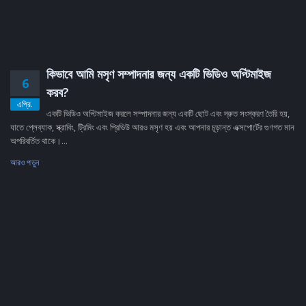
কিভাবে আমি মসৃণ সম্পাদনার জন্য একটি ভিডিও অপ্টিমাইজ
6
করব?
এপ্রি.
একটি ভিডিও অপ্টিমাইজ করলে সম্পাদনার জন্য একটি ছোট এবং দ্রুত সংস্করণ তৈরি হয়,
যাতে প্লেব্যাক, স্ক্রাবিং, ট্রিমিং এবং প্রিভিউ আরও মসৃণ হয় এবং আপনার চূড়ান্ত এক্সপোর্টের গুণগত মান
অপরিবর্তিত থাকে।...
আরও পড়ুন