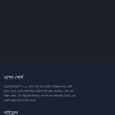
ওপেন-সোর্স
OpenShot™ ২০০৮ সালে তৈরি করা হয়েছিল, লিনাক্সের জন্য একটি
মুক্ত, সহজ, ওপেন-সোর্স ভিডিও এডিটর তৈরি করার প্রচেষ্টায়। এটি এখন
লিনাক্স, ম্যাক, এবং উইন্ডোজে উপলব্ধ, লক্ষ লক্ষ বার ডাউনলোড হয়েছে, এবং
একটি প্রকল্প হিসেবে বৃদ্ধি পাচ্ছে!
লাইসেন্স