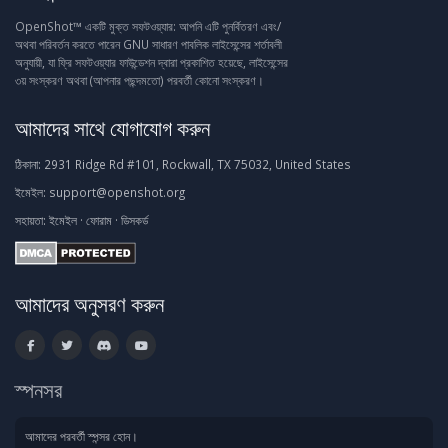
OpenShot™ একটি মুক্ত সফটওয়্যার: আপনি এটি পুনর্বিতরণ এবং/
অথবা পরিবর্তন করতে পারেন GNU সাধারণ পাবলিক লাইসেন্সের শর্তাবলী
অনুযায়ী, যা ফ্রি সফটওয়্যার ফাউন্ডেশন দ্বারা প্রকাশিত হয়েছে, লাইসেন্সের
৩য় সংস্করণ অথবা (আপনার পছন্দমতো) পরবর্তী কোনো সংস্করণ।
আমাদের সাথে যোগাযোগ করুন
ঠিকানা:
2931 Ridge Rd #101, Rockwall, TX 75032, United States
ইমেইল:
support@openshot.org
সহায়তা:
ইমেইল
·
ফোরাম
·
ডিসকর্ড
আমাদের অনুসরণ করুন
স্পনসর
আমাদের পরবর্তী স্পন্সর হোন।