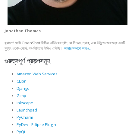
Jonathan Thomas
হ্যালো! আমি OpenShot ভিডিও এডিটরের স্রষ্টা, যা লিনাক্স, ম্যাক, এবং উইন্ডোজের জন্য একটি
মুক্ত, ওপেন-সোর্স, নন-লিনিয়ার ভিডিও এডিটর।
আমার সম্পর্কে আরও...
গুরুত্বপূর্ণ প্রকল্পসমূহ
Amazon Web Services
CLion
Django
Gimp
Inkscape
Launchpad
PyCharm
PyDev - Eclipse Plugin
PyQt