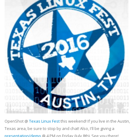
OpenShot @
Texas Linux Fest
this weekend! If you live in the Austin,
Texas area, be sure to stop by and chat! Also, I'll be giving a
presentation/demo
@ 4 PM on Friday (July 8th). See you there!