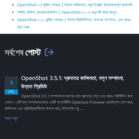
OpenShot ৩.৪ মুক্তি পেয়েছে | উন্নত কর্মক্ষমতা, নতুন ইফেক্ট, উত্তেজনাপূর্ণ আপডেট!
স্মার্টার এডিটস, চমৎকার ডিজাইন | OpenShot ৩.৩ এ নতুন কী আছে জানুন
OpenShot ৩.২.১ মুক্তি পেয়েছে | উন্নত স্থিতিশীলতা, অসংখ্য সংশোধন, এবং আরও
মসৃণ লঞ্চ!
সর্বশেষ
পোস্ট
OpenShot 3.5.1: দ্রুততর কর্মক্ষমতা, মসৃণ সম্পাদনা,
6
উন্নত প্রিভিউ
এপ্রি.
OpenShot 3.5.1 সম্পাদনাকে আগের চেয়ে দ্রুততর, মসৃণ এবং আরও পরিশীলিত করে
তোলে। এটি মসৃণ সম্পাদনার জন্য একটি অন্তর্নির্মিত Optimize Preview ওয়ার্কফ্লো যোগ করে,
কর্মক্ষমতা এবং প্রতিক্রিয়াশীলতা উন্নত করে, টাইমলাইন জু......
আরও পড়ুন