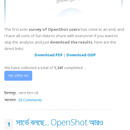
The first ever
survey of OpenShot users
has come to an end, and
I have all sorts of fun data to share with everyone! If you want to
skip the analysis and just
download the results
, here are the
direct links:
Download PDF
|
Download ODP
We have collected a total of
1,241
completed ...
পড়া চালিয়ে যান
ট্যাগসমূহ
:
কোনো ট্যাগ নেই
আলোচনা
:
26 Comments
সার্ভে বলছে... OpenShot আরও
1