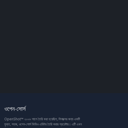
ওপেন-সোর্স
OpenShot™ ২০০৮ সালে তৈরি করা হয়েছিল, লিনাক্সের জন্য একটি
মুক্ত, সহজ, ওপেন-সোর্স ভিডিও এডিটর তৈরি করার প্রচেষ্টায়। এটি এখন