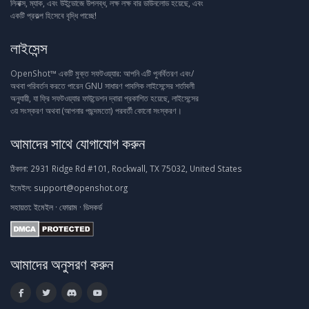
লিনাক্স, ম্যাক, এবং উইন্ডোজে উপলব্ধ, লক্ষ লক্ষ বার ডাউনলোড হয়েছে, এবং
একটি প্রকল্প হিসেবে বৃদ্ধি পাচ্ছে!
লাইসেন্স
OpenShot™ একটি মুক্ত সফটওয়্যার: আপনি এটি পুনর্বিতরণ এবং/
অথবা পরিবর্তন করতে পারেন GNU সাধারণ পাবলিক লাইসেন্সের শর্তাবলী
অনুযায়ী, যা ফ্রি সফটওয়্যার ফাউন্ডেশন দ্বারা প্রকাশিত হয়েছে, লাইসেন্সের
৩য় সংস্করণ অথবা (আপনার পছন্দমতো) পরবর্তী কোনো সংস্করণ।
আমাদের সাথে যোগাযোগ করুন
ঠিকানা:
2931 Ridge Rd #101, Rockwall, TX 75032, United States
ইমেইল:
support@openshot.org
সহায়তা:
ইমেইল
·
ফোরাম
·
ডিসকর্ড
আমাদের অনুসরণ করুন