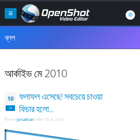
ব্লগ
আর্কাইভ মে 2010
ফলাফল এসেছে! সবচেয়ে চাওয়া
10
ফিচার হলো...
মে
লিখেছেন
Jonathan
তারিখে
10 মে, 2010
.