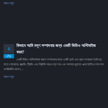
আরও পড়ুন
কিভাবে আমি মসৃণ সম্পাদনার জন্য একটি ভিডিও অপ্টিমাইজ
6
করব?
এপ্রি.
একটি ভিডিও অপ্টিমাইজ করলে সম্পাদনার জন্য একটি ছোট এবং দ্রুত সংস্করণ তৈরি হয়,
যাতে প্লেব্যাক, স্ক্রাবিং, ট্রিমিং এবং প্রিভিউ আরও মসৃণ হয় এবং আপনার চূড়ান্ত এক্সপোর্টের গুণগত মান
অপরিবর্তিত থাকে।...
আরও পড়ুন