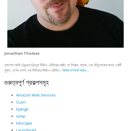
Jonathan Thomas
হ্যালো! আমি OpenShot ভিডিও এডিটরের স্রষ্টা, যা লিনাক্স, ম্যাক, এবং উইন্ডোজের জন্য একটি
মুক্ত, ওপেন-সোর্স, নন-লিনিয়ার ভিডিও এডিটর।
আমার সম্পর্কে আরও...
গুরুত্বপূর্ণ প্রকল্পসমূহ
Amazon Web Services
CLion
Django
Gimp
Inkscape
Launchpad