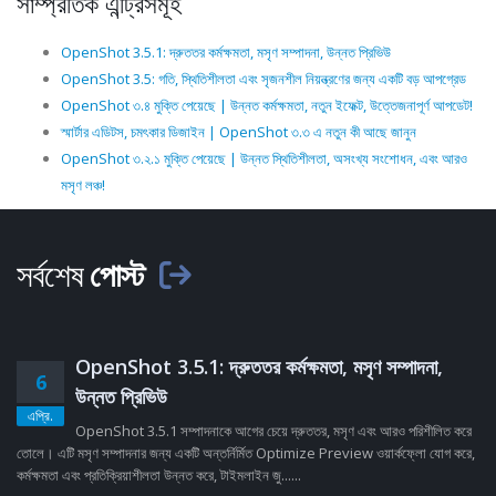
সাম্প্রতিক এন্ট্রিসমূহ
OpenShot 3.5.1: দ্রুততর কর্মক্ষমতা, মসৃণ সম্পাদনা, উন্নত প্রিভিউ
OpenShot 3.5: গতি, স্থিতিশীলতা এবং সৃজনশীল নিয়ন্ত্রণের জন্য একটি বড় আপগ্রেড
OpenShot ৩.৪ মুক্তি পেয়েছে | উন্নত কর্মক্ষমতা, নতুন ইফেক্ট, উত্তেজনাপূর্ণ আপডেট!
স্মার্টার এডিটস, চমৎকার ডিজাইন | OpenShot ৩.৩ এ নতুন কী আছে জানুন
OpenShot ৩.২.১ মুক্তি পেয়েছে | উন্নত স্থিতিশীলতা, অসংখ্য সংশোধন, এবং আরও
মসৃণ লঞ্চ!
সর্বশেষ
পোস্ট
OpenShot 3.5.1: দ্রুততর কর্মক্ষমতা, মসৃণ সম্পাদনা,
6
উন্নত প্রিভিউ
এপ্রি.
OpenShot 3.5.1 সম্পাদনাকে আগের চেয়ে দ্রুততর, মসৃণ এবং আরও পরিশীলিত করে
তোলে। এটি মসৃণ সম্পাদনার জন্য একটি অন্তর্নির্মিত Optimize Preview ওয়ার্কফ্লো যোগ করে,
কর্মক্ষমতা এবং প্রতিক্রিয়াশীলতা উন্নত করে, টাইমলাইন জু......