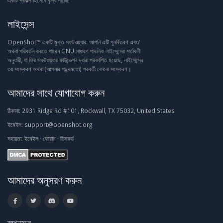
একটি প্রকল্প হিসেবে বৃদ্ধি পাচ্ছে!
লাইসেন্স
OpenShot™ একটি মুক্ত সফটওয়্যার: আপনি এটি পুনর্বিতরণ এবং/
অথবা পরিবর্তন করতে পারেন GNU সাধারণ পাবলিক লাইসেন্সের শর্তাবলী
অনুযায়ী, যা ফ্রি সফটওয়্যার ফাউন্ডেশন দ্বারা প্রকাশিত হয়েছে, লাইসেন্সের
৩য় সংস্করণ অথবা (আপনার পছন্দমতো) পরবর্তী কোনো সংস্করণ।
আমাদের সাথে যোগাযোগ করুন
ঠিকানা:
2931 Ridge Rd #101, Rockwall, TX 75032, United States
ইমেইল:
support@openshot.org
সহায়তা:
ইমেইল
·
ফোরাম
·
ডিসকর্ড
আমাদের অনুসরণ করুন
স্পনসর