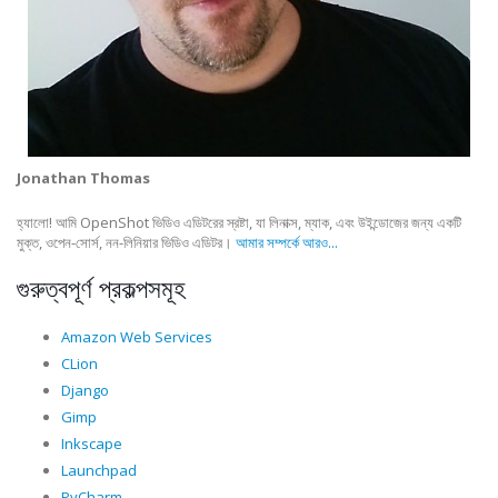
Jonathan Thomas
হ্যালো! আমি OpenShot ভিডিও এডিটরের স্রষ্টা, যা লিনাক্স, ম্যাক, এবং উইন্ডোজের জন্য একটি
মুক্ত, ওপেন-সোর্স, নন-লিনিয়ার ভিডিও এডিটর।
আমার সম্পর্কে আরও...
গুরুত্বপূর্ণ প্রকল্পসমূহ
Amazon Web Services
CLion
Django
Gimp
Inkscape
Launchpad
PyCharm