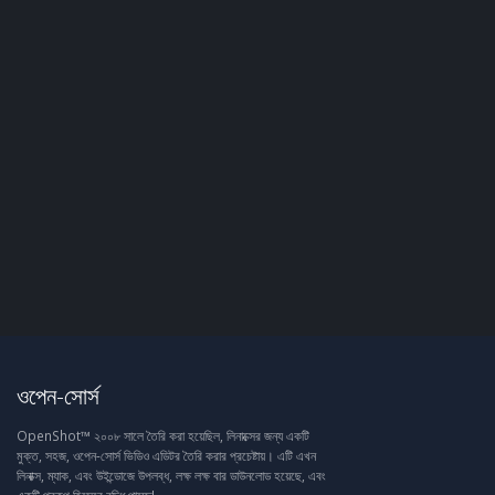
ওপেন-সোর্স
OpenShot™ ২০০৮ সালে তৈরি করা হয়েছিল, লিনাক্সের জন্য একটি
মুক্ত, সহজ, ওপেন-সোর্স ভিডিও এডিটর তৈরি করার প্রচেষ্টায়। এটি এখন
লিনাক্স, ম্যাক, এবং উইন্ডোজে উপলব্ধ, লক্ষ লক্ষ বার ডাউনলোড হয়েছে, এবং