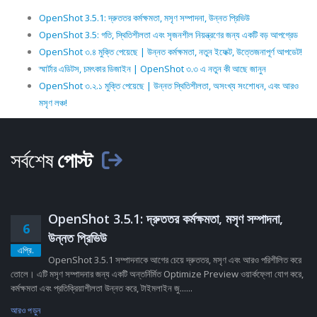
OpenShot 3.5.1: দ্রুততর কর্মক্ষমতা, মসৃণ সম্পাদনা, উন্নত প্রিভিউ
OpenShot 3.5: গতি, স্থিতিশীলতা এবং সৃজনশীল নিয়ন্ত্রণের জন্য একটি বড় আপগ্রেড
OpenShot ৩.৪ মুক্তি পেয়েছে | উন্নত কর্মক্ষমতা, নতুন ইফেক্ট, উত্তেজনাপূর্ণ আপডেট!
স্মার্টার এডিটস, চমৎকার ডিজাইন | OpenShot ৩.৩ এ নতুন কী আছে জানুন
OpenShot ৩.২.১ মুক্তি পেয়েছে | উন্নত স্থিতিশীলতা, অসংখ্য সংশোধন, এবং আরও
মসৃণ লঞ্চ!
সর্বশেষ
পোস্ট
OpenShot 3.5.1: দ্রুততর কর্মক্ষমতা, মসৃণ সম্পাদনা,
6
উন্নত প্রিভিউ
এপ্রি.
OpenShot 3.5.1 সম্পাদনাকে আগের চেয়ে দ্রুততর, মসৃণ এবং আরও পরিশীলিত করে
তোলে। এটি মসৃণ সম্পাদনার জন্য একটি অন্তর্নির্মিত Optimize Preview ওয়ার্কফ্লো যোগ করে,
কর্মক্ষমতা এবং প্রতিক্রিয়াশীলতা উন্নত করে, টাইমলাইন জু......
আরও পড়ুন