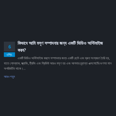
কিভাবে আমি মসৃণ সম্পাদনার জন্য একটি ভিডিও অপ্টিমাইজ
6
করব?
এপ্রি.
একটি ভিডিও অপ্টিমাইজ করলে সম্পাদনার জন্য একটি ছোট এবং দ্রুত সংস্করণ তৈরি হয়,
যাতে প্লেব্যাক, স্ক্রাবিং, ট্রিমিং এবং প্রিভিউ আরও মসৃণ হয় এবং আপনার চূড়ান্ত এক্সপোর্টের গুণগত মান
অপরিবর্তিত থাকে।...
আরও পড়ুন