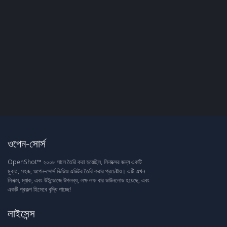
ওপেন-সোর্স
OpenShot™ ২০০৮ সালে তৈরি করা হয়েছিল, লিনাক্সের জন্য একটি
মুক্ত, সহজ, ওপেন-সোর্স ভিডিও এডিটর তৈরি করার প্রচেষ্টায়। এটি এখন
লিনাক্স, ম্যাক, এবং উইন্ডোজে উপলব্ধ, লক্ষ লক্ষ বার ডাউনলোড হয়েছে, এবং
একটি প্রকল্প হিসেবে বৃদ্ধি পাচ্ছে!
লাইসেন্স