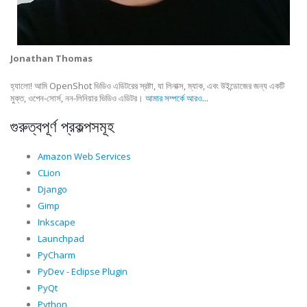
Jonathan Thomas
হ্যালো! আমি OpenShot ভিডিও এডিটরের স্রষ্টা, যা লিনাক্স, ম্যাক, এবং উইন্ডোজের জন্য একটি
মুক্ত, ওপেন-সোর্স, নন-লিনিয়ার ভিডিও এডিটর।
আমার সম্পর্কে আরও...
গুরুত্বপূর্ণ প্রকল্পসমূহ
Amazon Web Services
CLion
Django
Gimp
Inkscape
Launchpad
PyCharm
PyDev - Eclipse Plugin
PyQt
Python