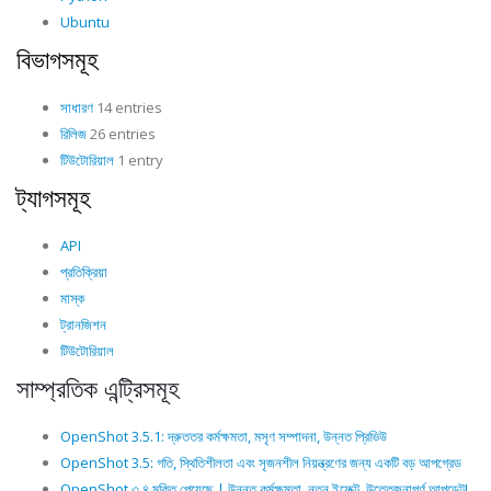
Ubuntu
বিভাগসমূহ
সাধারণ
14 entries
রিলিজ
26 entries
টিউটোরিয়াল
1 entry
ট্যাগসমূহ
API
প্রতিক্রিয়া
মাস্ক
ট্রানজিশন
টিউটোরিয়াল
সাম্প্রতিক এন্ট্রিসমূহ
OpenShot 3.5.1: দ্রুততর কর্মক্ষমতা, মসৃণ সম্পাদনা, উন্নত প্রিভিউ
OpenShot 3.5: গতি, স্থিতিশীলতা এবং সৃজনশীল নিয়ন্ত্রণের জন্য একটি বড় আপগ্রেড
OpenShot ৩.৪ মুক্তি পেয়েছে | উন্নত কর্মক্ষমতা, নতুন ইফেক্ট, উত্তেজনাপূর্ণ আপডেট!