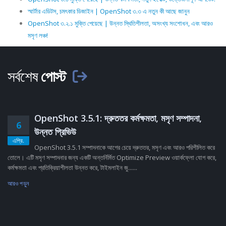
স্মার্টার এডিটস, চমৎকার ডিজাইন | OpenShot ৩.৩ এ নতুন কী আছে জানুন
OpenShot ৩.২.১ মুক্তি পেয়েছে | উন্নত স্থিতিশীলতা, অসংখ্য সংশোধন, এবং আরও
মসৃণ লঞ্চ!
সর্বশেষ
পোস্ট
OpenShot 3.5.1: দ্রুততর কর্মক্ষমতা, মসৃণ সম্পাদনা,
6
উন্নত প্রিভিউ
এপ্রি.
OpenShot 3.5.1 সম্পাদনাকে আগের চেয়ে দ্রুততর, মসৃণ এবং আরও পরিশীলিত করে
তোলে। এটি মসৃণ সম্পাদনার জন্য একটি অন্তর্নির্মিত Optimize Preview ওয়ার্কফ্লো যোগ করে,
কর্মক্ষমতা এবং প্রতিক্রিয়াশীলতা উন্নত করে, টাইমলাইন জু......
আরও পড়ুন