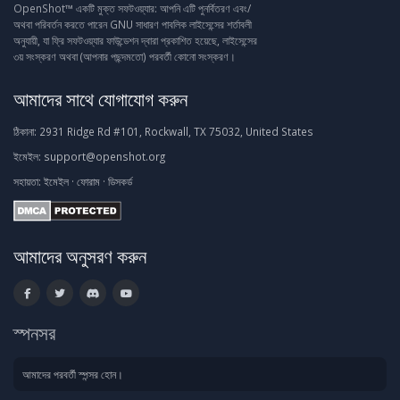
OpenShot™ একটি মুক্ত সফটওয়্যার: আপনি এটি পুনর্বিতরণ এবং/
অথবা পরিবর্তন করতে পারেন GNU সাধারণ পাবলিক লাইসেন্সের শর্তাবলী
অনুযায়ী, যা ফ্রি সফটওয়্যার ফাউন্ডেশন দ্বারা প্রকাশিত হয়েছে, লাইসেন্সের
৩য় সংস্করণ অথবা (আপনার পছন্দমতো) পরবর্তী কোনো সংস্করণ।
আমাদের সাথে যোগাযোগ করুন
ঠিকানা:
2931 Ridge Rd #101, Rockwall, TX 75032, United States
ইমেইল:
support@openshot.org
সহায়তা:
ইমেইল
·
ফোরাম
·
ডিসকর্ড
আমাদের অনুসরণ করুন
স্পনসর
আমাদের পরবর্তী স্পন্সর হোন।