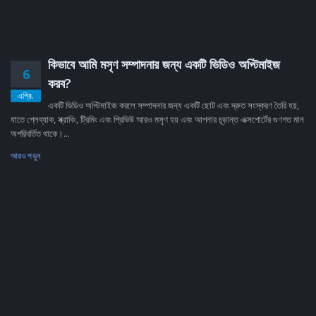
কিভাবে আমি মসৃণ সম্পাদনার জন্য একটি ভিডিও অপ্টিমাইজ
6
করব?
এপ্রি.
একটি ভিডিও অপ্টিমাইজ করলে সম্পাদনার জন্য একটি ছোট এবং দ্রুত সংস্করণ তৈরি হয়,
যাতে প্লেব্যাক, স্ক্রাবিং, ট্রিমিং এবং প্রিভিউ আরও মসৃণ হয় এবং আপনার চূড়ান্ত এক্সপোর্টের গুণগত মান
অপরিবর্তিত থাকে।...
আরও পড়ুন