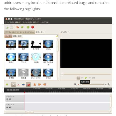
addresses many locale and translation-related bugs, and contains
the following highlights: