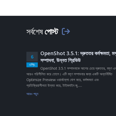
সর্বশেষ
পোস্ট
OpenShot 3.5.1: দ্রুততর কর্মক্ষমতা, মস
6
সম্পাদনা, উন্নত প্রিভিউ
এপ্রি.
OpenShot 3.5.1 সম্পাদনাকে আগের চেয়ে দ্রুততর, মসৃণ এ
আরও পরিশীলিত করে তোলে। এটি মসৃণ সম্পাদনার জন্য একটি অন্তর্নির্মিত
Optimize Preview ওয়ার্কফ্লো যোগ করে, কর্মক্ষমতা এবং
প্রতিক্রিয়াশীলতা উন্নত করে, টাইমলাইন জু......
আরও পড়ুন