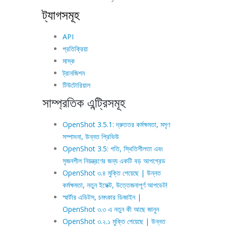
ট্যাগসমূহ
API
প্রতিক্রিয়া
মাস্ক
ট্রানজিশন
টিউটোরিয়াল
সাম্প্রতিক এন্ট্রিসমূহ
OpenShot 3.5.1: দ্রুততর কর্মক্ষমতা, মসৃণ
সম্পাদনা, উন্নত প্রিভিউ
OpenShot 3.5: গতি, স্থিতিশীলতা এবং
সৃজনশীল নিয়ন্ত্রণের জন্য একটি বড় আপগ্রেড
OpenShot ৩.৪ মুক্তি পেয়েছে | উন্নত
কর্মক্ষমতা, নতুন ইফেক্ট, উত্তেজনাপূর্ণ আপডেট!
স্মার্টার এডিটস, চমৎকার ডিজাইন |
OpenShot ৩.৩ এ নতুন কী আছে জানুন
OpenShot ৩.২.১ মুক্তি পেয়েছে | উন্নত