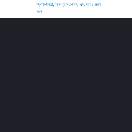
স্থিতিশীলতা, অসংখ্য সংশোধন, এবং আরও মসৃণ
লঞ্চ!