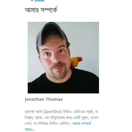
আমার সম্পর্কে
Jonathan Thomas
হ্যালো! আমি OpenShot ভিডিও এডিটরের স্রষ্টা, যা
লিনাক্স, ম্যাক, এবং উইন্ডোজের জন্য একটি মুক্ত, ওপেন-
সোর্স, নন-লিনিয়ার ভিডিও এডিটর।
আমার সম্পর্কে
আরও...