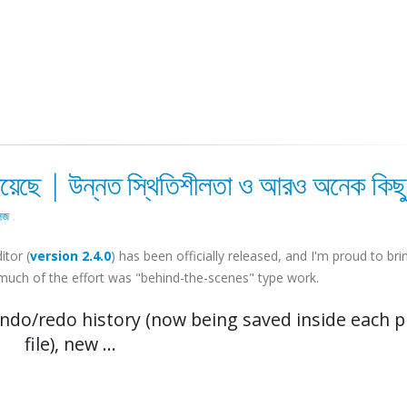
়েছে | উন্নত স্থিতিশীলতা ও আরও অনেক কিছু
িজ
.
itor (
version 2.4.0
) has been officially released, and I'm proud to br
nd much of the effort was "behind-the-scenes" type work.
undo/redo history (now being saved inside each p
file), new ...