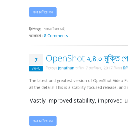
পড়া চালিয়ে যান
ট্যাগসমূহ
:
কোনো ট্যাগ নেই
আলোচনা
:
8 Comments
OpenShot ২.৪.০ মুক্তি পেয
7
লিখেছেন
Jonathan
তারিখে
7 সেপ্টেম্বর, 2017
ভিতরে
রিল
সেপ্টে.
The latest and greatest version of OpenShot Video Ed
all the details! This is a stability-focused release, a
Vastly improved stability, improved 
পড়া চালিয়ে যান