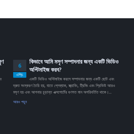
ৃণ
কিভাবে আমি মসৃণ সম্পাদনার জন্য একটি ভিডিও
6
অপ্টিমাইজ করব?
এপ্রি.
বং
একটি ভিডিও অপ্টিমাইজ করলে সম্পাদনার জন্য একটি ছোট এবং
দ্রুত সংস্করণ তৈরি হয়, যাতে প্লেব্যাক, স্ক্রাবিং, ট্রিমিং এবং প্রিভিউ আরও
মসৃণ হয় এবং আপনার চূড়ান্ত এক্সপোর্টের গুণগত মান অপরিবর্তিত থাকে।...
আরও পড়ুন