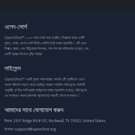
ওপেন-সোর্স
OpenShot™ ২০০৮ সালে তৈরি করা হয়েছিল, লিনাক্সের জন্য একটি
মুক্ত, সহজ, ওপেন-সোর্স ভিডিও এডিটর তৈরি করার প্রচেষ্টায়। এটি এখন
লিনাক্স, ম্যাক, এবং উইন্ডোজে উপলব্ধ, লক্ষ লক্ষ বার ডাউনলোড হয়েছে, এবং
একটি প্রকল্প হিসেবে বৃদ্ধি পাচ্ছে!
লাইসেন্স
OpenShot™ একটি মুক্ত সফটওয়্যার: আপনি এটি পুনর্বিতরণ এবং/
অথবা পরিবর্তন করতে পারেন GNU সাধারণ পাবলিক লাইসেন্সের শর্তাবলী
অনুযায়ী, যা ফ্রি সফটওয়্যার ফাউন্ডেশন দ্বারা প্রকাশিত হয়েছে, লাইসেন্সের
৩য় সংস্করণ অথবা (আপনার পছন্দমতো) পরবর্তী কোনো সংস্করণ।
আমাদের সাথে যোগাযোগ করুন
ঠিকানা:
2931 Ridge Rd #101, Rockwall, TX 75032, United States
ইমেইল:
support@openshot.org