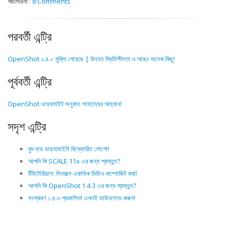
আলোচনা
:
8 Comments
পরবর্তী এন্ট্রি
OpenShot ২.৪.০ মুক্তি পেয়েছে | উন্নত স্থিতিশীলতা ও আরও অনেক কিছু!
পূর্ববর্তী এন্ট্রি
OpenShot ওয়েবসাইট অনুবাদ: সাহায্যের আহ্বান!
সদৃশ এন্ট্রি
বুম যায় ডায়নামাইট! বিস্ফোরিত লোগো!
আপনি কি SCALE 11x এর জন্য প্রস্তুত?
টিউটোরিয়াল: লিনাক্সে একাধিক ভিডিও কম্পোজিট করা!
আপনি কি OpenShot 1.4.3 এর জন্য প্রস্তুত?
সংস্করণ ১.৪.৩ প্রকাশিত! এখনই ডাউনলোড করুন!