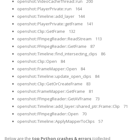
openshot::VideoCacheThread::run 200
openshot::PlayerPrivate::run 164
openshot::Timeline::add_layer 144
openshot::PlayerPrivate::getFrame 141
openshot::Clip::GetFrame 132
openshot::FFmpegReader::ReadStream 113
openshot::FFmpegReader::GetFrame 87
openshot::Timeline::find_intersecting_clips 86
openshot::Clip::Open 84
openshot::FrameMapper::Open 84
openshot::Timeline::update_open_clips 84
openshot::Clip::GetOrCreateFrame 83
openshot::FrameMapper::GetFrame 81
openshot::FFmpegReader::GetAVFrame 73
openshot::Timeline::add_layer::shared_ptr::Frame::Clip 71
openshot::FFmpegReader::Open 70
openshot::Timeline::ApplyMapperToClips 57
Below are the
top Python crashes & errors
(collected