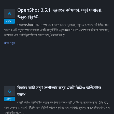
OpenShot 3.5.1: দ্রুততর কর্মক্ষমতা, মসৃণ সম্পাদনা,
6
উন্নত প্রিভিউ
এপ্রি.
OpenShot 3.5.1 সম্পাদনাকে আগের চেয়ে দ্রুততর, মসৃণ এবং আরও পরিশীলিত করে
তোলে। এটি মসৃণ সম্পাদনার জন্য একটি অন্তর্নির্মিত Optimize Preview ওয়ার্কফ্লো যোগ করে,
কর্মক্ষমতা এবং প্রতিক্রিয়াশীলতা উন্নত করে, টাইমলাইন জু......
আরও পড়ুন
কিভাবে আমি মসৃণ সম্পাদনার জন্য একটি ভিডিও অপ্টিমাইজ
6
করব?
এপ্রি.
একটি ভিডিও অপ্টিমাইজ করলে সম্পাদনার জন্য একটি ছোট এবং দ্রুত সংস্করণ তৈরি হয়,
যাতে প্লেব্যাক, স্ক্রাবিং, ট্রিমিং এবং প্রিভিউ আরও মসৃণ হয় এবং আপনার চূড়ান্ত এক্সপোর্টের গুণগত মান
অপরিবর্তিত থাকে।...