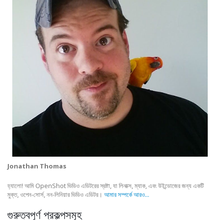
Jonathan Thomas
হ্যালো! আমি OpenShot ভিডিও এডিটরের স্রষ্টা, যা লিনাক্স, ম্যাক, এবং উইন্ডোজের জন্য একটি
মুক্ত, ওপেন-সোর্স, নন-লিনিয়ার ভিডিও এডিটর।
আমার সম্পর্কে আরও...
গুরুত্বপূর্ণ প্রকল্পসমূহ