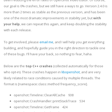
been reducing the error rates of OpenShot Video Editor. Of course,
our goal is 0% crashes, but we still have a ways to go. Version 2.4.0 is
more than 2 times as stable as the previous version, and has been
one of the most dramatic improvements in stability yet, but
with
your help
, we can repeat this again, and keep doubling the stability
with each release.
To get involved, please
email me
, and I will help you get everything
building, and hopefully guide you in the right direction to tackle one
of these bugs. I'll have your back, so nothing to fear, haha.
Below are the
top C++ crashes
(collected automatically for those
who opt-in). These crashes happen in
libopenshot
, and are very
likely related to race conditions caused by multiple threads. The
format is [namespace::class::method frequency_score].
openshot::Timeline::ClearAllCache 938
openshot::CrashHandler::printStackTrace 534
openshot::Timeline::GetFrame 424