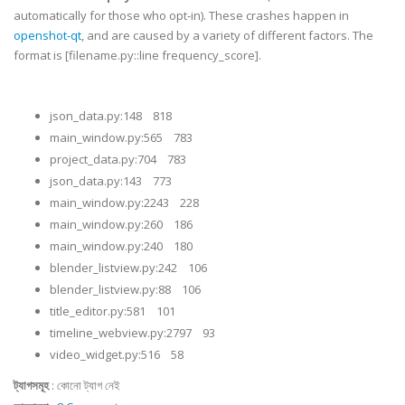
automatically for those who opt-in). These crashes happen in
openshot-qt
, and are caused by a variety of different factors. The
format is [filename.py::line frequency_score].
json_data.py:148 818
main_window.py:565 783
project_data.py:704 783
json_data.py:143 773
main_window.py:2243 228
main_window.py:260 186
main_window.py:240 180
blender_listview.py:242 106
blender_listview.py:88 106
title_editor.py:581 101
timeline_webview.py:2797 93
video_widget.py:516 58
ট্যাগসমূহ
:
কোনো ট্যাগ নেই