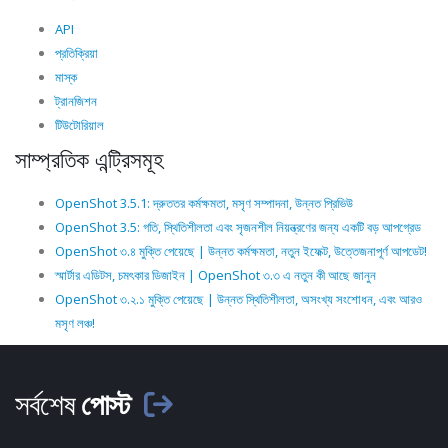
API
প্রতিক্রিয়া
মাস্ক
ট্রানজিশন
টিউটোরিয়াল
সাম্প্রতিক এন্ট্রিসমূহ
OpenShot 3.5.1: দ্রুততর কর্মক্ষমতা, মসৃণ সম্পাদনা, উন্নত প্রিভিউ
OpenShot 3.5: গতি, স্থিতিশীলতা এবং সৃজনশীল নিয়ন্ত্রণের জন্য একটি বড় আপগ্রেড
OpenShot ৩.৪ মুক্তি পেয়েছে | উন্নত কর্মক্ষমতা, নতুন ইফেক্ট, উত্তেজনাপূর্ণ আপডেট!
স্মার্টার এডিটস, চমৎকার ডিজাইন | OpenShot ৩.৩ এ নতুন কী আছে জানুন
OpenShot ৩.২.১ মুক্তি পেয়েছে | উন্নত স্থিতিশীলতা, অসংখ্য সংশোধন, এবং আরও
মসৃণ লঞ্চ!
সর্বশেষ
পোস্ট