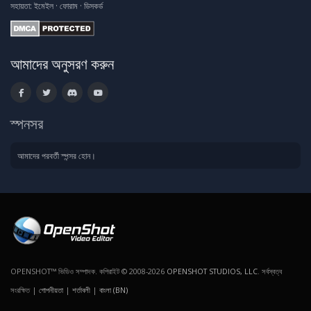
সহায়তা:
ইমেইল
·
ফোরাম
·
ডিসকর্ড
আমাদের অনুসরণ করুন
স্পনসর
আমাদের পরবর্তী স্পন্সর হোন।
OPENSHOT™ ভিডিও সম্পাদক. কপিরাইট © 2008-2026
OPENSHOT STUDIOS, LLC
. সর্বস্বত্ব
সংরক্ষিত |
গোপনীয়তা
|
শর্তাবলী
|
বাংলা (BN)