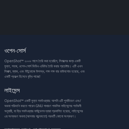
ওপেন-সোর্স
OpenShot™ ২০০৮ সালে তৈরি করা হয়েছিল, লিনাক্সের জন্য একটি
মুক্ত, সহজ, ওপেন-সোর্স ভিডিও এডিটর তৈরি করার প্রচেষ্টায়। এটি এখন
লিনাক্স, ম্যাক, এবং উইন্ডোজে উপলব্ধ, লক্ষ লক্ষ বার ডাউনলোড হয়েছে, এবং
একটি প্রকল্প হিসেবে বৃদ্ধি পাচ্ছে!
লাইসেন্স
OpenShot™ একটি মুক্ত সফটওয়্যার: আপনি এটি পুনর্বিতরণ এবং/
অথবা পরিবর্তন করতে পারেন GNU সাধারণ পাবলিক লাইসেন্সের শর্তাবলী
অনুযায়ী, যা ফ্রি সফটওয়্যার ফাউন্ডেশন দ্বারা প্রকাশিত হয়েছে, লাইসেন্সের
৩য় সংস্করণ অথবা (আপনার পছন্দমতো) পরবর্তী কোনো সংস্করণ।