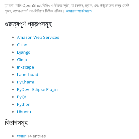
হ্যালো! আমি OpenShot ভিডিও এডিটরের স্রষ্টা, যা লিনাক্স, ম্যাক, এবং উইন্ডোজের জন্য একটি
মুক্ত, ওপেন-সোর্স, নন-লিনিয়ার ভিডিও এডিটর।
আমার সম্পর্কে আরও...
গুরুত্বপূর্ণ প্রকল্পসমূহ
Amazon Web Services
CLion
Django
Gimp
Inkscape
Launchpad
PyCharm
PyDev - Eclipse Plugin
PyQt
Python
Ubuntu
বিভাগসমূহ
সাধারণ
14 entries