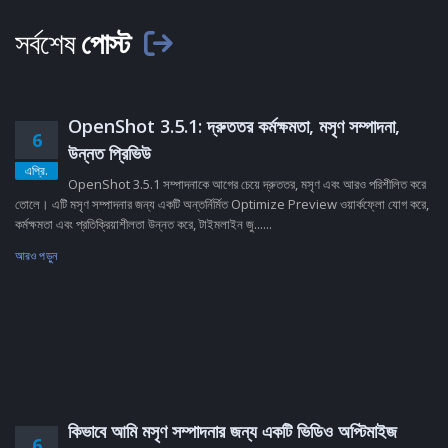
সর্বশেষ
পোস্ট
OpenShot 3.5.1: দ্রুততর কর্মক্ষমতা, মসৃণ সম্পাদনা,
6
উন্নত প্রিভিউ
এপ্রি.
OpenShot 3.5.1 সম্পাদনাকে আগের চেয়ে দ্রুততর, মসৃণ এবং আরও পরিশীলিত করে
তোলে। এটি মসৃণ সম্পাদনার জন্য একটি অন্তর্নির্মিত Optimize Preview ওয়ার্কফ্লো যোগ করে,
কর্মক্ষমতা এবং প্রতিক্রিয়াশীলতা উন্নত করে, টাইমলাইন জু......
আরও পড়ুন
কিভাবে আমি মসৃণ সম্পাদনার জন্য একটি ভিডিও অপ্টিমাইজ
6