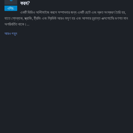
করব?
এপ্রি.
একটি ভিডিও অপ্টিমাইজ করলে সম্পাদনার জন্য একটি ছোট এবং দ্রুত সংস্করণ তৈরি হয়,
যাতে প্লেব্যাক, স্ক্রাবিং, ট্রিমিং এবং প্রিভিউ আরও মসৃণ হয় এবং আপনার চূড়ান্ত এক্সপোর্টের গুণগত মান
অপরিবর্তিত থাকে।...
আরও পড়ুন