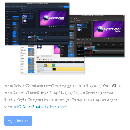
আপনার ভিডিও এডিটিং অভিজ্ঞতাকে বিপ্লবী করতে প্রস্তুত হন সবচেয়ে উত্তেজনাপূর্ণ OpenShot
আপডেটের সাথে! এই রিলিজটি শক্তিশালী নতুন ফিচার, নতুন থিম, এবং উল্লেখযোগ্য কর্মক্ষমতা
উন্নতিতে পরিপূর্ণ। সীমাবদ্ধতাকে বিদায় জানান এবং সৃজনশীল সম্ভাবনার এক নতুন জগতে স্বাগতম
জানান!
এখনই OpenShot ৩.২ ডাউনলোড করুন
!
পড়া চালিয়ে যান