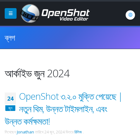
ব্লগ
আর্কাইভ জুন 2024
OpenShot ৩.২.০ মুক্তি পেয়েছে |
24
নতুন থিম, উন্নত টাইমলাইন, এবং
জুন
উন্নত কর্মক্ষমতা!
লিখেছেন
Jonathan
তারিখে
24 জুন, 2024
ভিতরে
রিলিজ
.