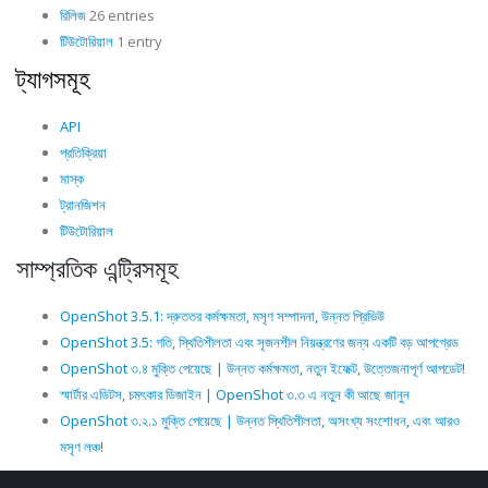
রিলিজ
26 entries
টিউটোরিয়াল
1 entry
ট্যাগসমূহ
API
প্রতিক্রিয়া
মাস্ক
ট্রানজিশন
টিউটোরিয়াল
সাম্প্রতিক এন্ট্রিসমূহ
OpenShot 3.5.1: দ্রুততর কর্মক্ষমতা, মসৃণ সম্পাদনা, উন্নত প্রিভিউ
OpenShot 3.5: গতি, স্থিতিশীলতা এবং সৃজনশীল নিয়ন্ত্রণের জন্য একটি বড় আপগ্রেড
OpenShot ৩.৪ মুক্তি পেয়েছে | উন্নত কর্মক্ষমতা, নতুন ইফেক্ট, উত্তেজনাপূর্ণ আপডেট!
স্মার্টার এডিটস, চমৎকার ডিজাইন | OpenShot ৩.৩ এ নতুন কী আছে জানুন
OpenShot ৩.২.১ মুক্তি পেয়েছে | উন্নত স্থিতিশীলতা, অসংখ্য সংশোধন, এবং আরও
মসৃণ লঞ্চ!