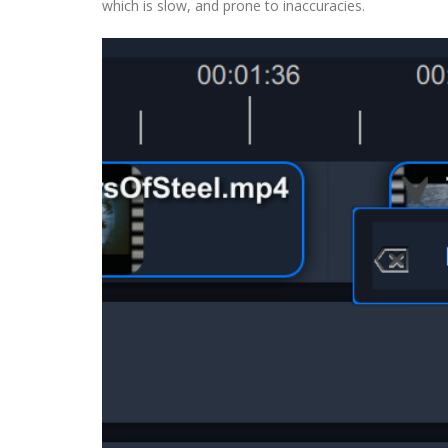
which is slow, and prone to inaccuracies.