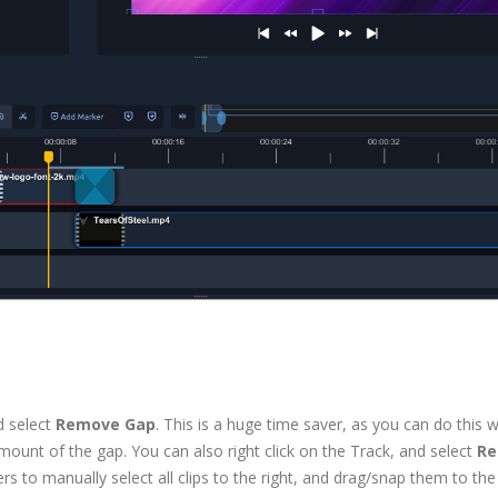
d select
Remove Gap
. This is a huge time saver, as you can do this w
he amount of the gap. You can also right click on the Track, and select
R
s to manually select all clips to the right, and drag/snap them to the 