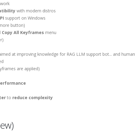
 work
ibility
with modern distros
PI
support on Windows
 more button)
d
Copy All Keyframes
menu
r)
imed at improving knowledge for RAG LLM support bot... and human
ed
yframes are applied)
performance
ter
to
reduce complexity
iew)