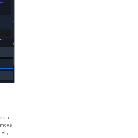
ith a
emove
left,