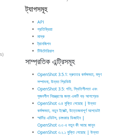
ট্যাগসমূহ
API
প্রতিক্রিয়া
মাস্ক
ট্রানজিশন
টিউটোরিয়াল
s)
সাম্প্রতিক এন্ট্রিসমূহ
OpenShot 3.5.1: দ্রুততর কর্মক্ষমতা, মসৃণ
সম্পাদনা, উন্নত প্রিভিউ
OpenShot 3.5: গতি, স্থিতিশীলতা এবং
সৃজনশীল নিয়ন্ত্রণের জন্য একটি বড় আপগ্রেড
OpenShot ৩.৪ মুক্তি পেয়েছে | উন্নত
কর্মক্ষমতা, নতুন ইফেক্ট, উত্তেজনাপূর্ণ আপডেট!
স্মার্টার এডিটস, চমৎকার ডিজাইন |
OpenShot ৩.৩ এ নতুন কী আছে জানুন
OpenShot ৩.২.১ মুক্তি পেয়েছে | উন্নত