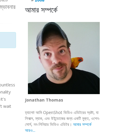
ম্ভাবনার
আমার সম্পর্কে
countless
nality
it's
Jonathan Thomas
t wait
হ্যালো! আমি OpenShot ভিডিও এডিটরের স্রষ্টা, যা
লিনাক্স, ম্যাক, এবং উইন্ডোজের জন্য একটি মুক্ত, ওপেন-
সোর্স, নন-লিনিয়ার ভিডিও এডিটর।
আমার সম্পর্কে
আরও...