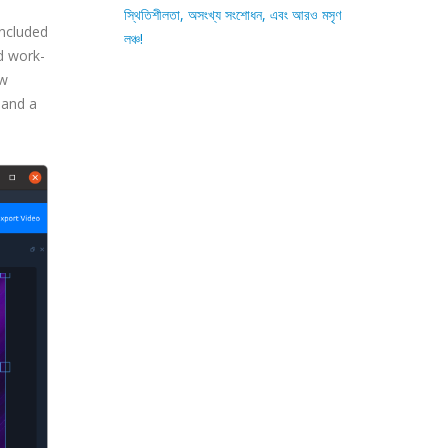
স্থিতিশীলতা, অসংখ্য সংশোধন, এবং আরও মসৃণ
included
লঞ্চ!
d work-
ew
 and a