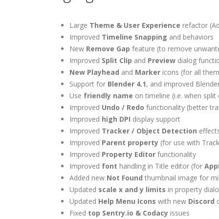
Large
Theme & User Experience
refactor (
Improved
Timeline Snapping
and behaviors
New
Remove Gap
feature (to remove unwante
Improved
Split Clip
and
Preview
dialog functio
New Playhead
and
Marker
icons (for all the
Support for
Blender 4.1
, and improved Blende
Use
friendly name
on timeline (i.e. when split
Improved
Undo / Redo
functionality (better t
Improved
high DPI
display support
Improved
Tracker / Object Detection
effect
Improved
Parent property
(for use with Trac
Improved
Property Editor
functionality
Improved
font
handling in Title editor (for
App
Added new
Not Found
thumbnail image for mis
Updated
scale x and y limits
in property dialo
Updated
Help Menu Icons
with new
Discord
o
Fixed
top
Sentry.io & Codacy
issues