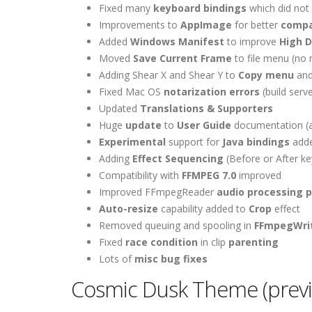
Fixed many
keyboard bindings
which did not
Improvements to
AppImage
for better
compat
Added
Windows Manifest
to improve
High D
Moved
Save Current Frame
to file menu (no
Adding Shear X and Shear Y to
Copy menu
an
Fixed Mac OS
notarization errors
(build serve
Updated
Translations & Supporters
Huge
update
to
User Guide
documentation (a
Experimental
support for
Java bindings
add
Adding
Effect Sequencing
(Before or After ke
Compatibility with
FFMPEG 7.0
improved
Improved FFmpegReader
audio processing 
Auto-resize
capability added to
Crop
effect
Removed queuing and spooling in
FFmpegWri
Fixed
race condition
in clip
parenting
Lots of
misc bug fixes
Cosmic Dusk Theme (prev