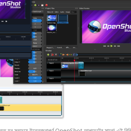
স্তুত হন সবচেয়ে উত্তেজনাপূর্ণ OpenShot আপডেটের সাথে! এই রিল