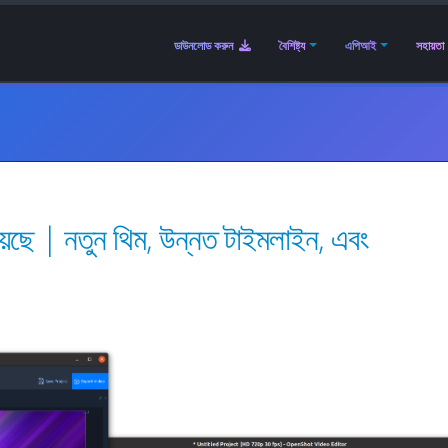
ডাউনলোড করুন
বৈশিষ্ট্য
এপিআই
সহায়তা
ছে | নতুন থিম, উন্নত টাইমলাইন, এবং