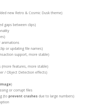
Added new Retro & Cosmic Dusk theme)
d gaps between clips)
nality
mes)
r animations
 clip or updating file names)
ransaction support, more stable)
s (more features, more stable)
ker / Object Detection effects)
Image
)
sing or corrupt files
g (to
prevent crashes
due to large numbers)
ption