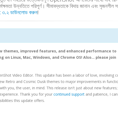
মক্ষমতা উন্নতিতে পরিপূর্ণ। সীমাবদ্ধতাকে বিদায় জানান এবং সৃজনশীল স
৩.২ ডাউনলোড করুন
!
ew themes, improved features, and enhanced performance to
g on Linux, Mac, Windows, and Chrome OS! Also... please join
penShot Video Editor. This update has been a labor of love, involving 
new Retro and Cosmic Dusk themes to major improvements in functio
you, the user, in mind. This release isn't just about new features; 
 experience. Thank you for your
continued support
and patience, I can'
ibilities this update offers.