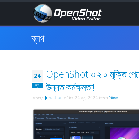
ব্লগ
OpenShot ৩.২.০ মুক্তি পেয়ে
24
উন্নত কর্মক্ষমতা!
জুন
লিখেছেন
Jonathan
তারিখে
24 জুন, 2024
ভিতরে
রিলিজ
.