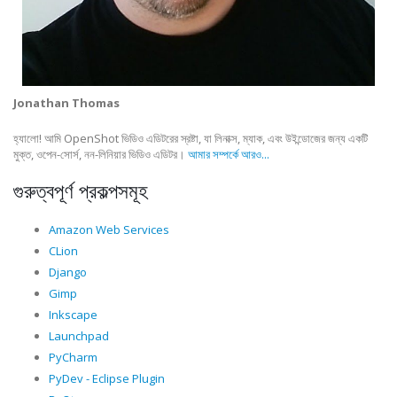
Jonathan Thomas
হ্যালো! আমি OpenShot ভিডিও এডিটরের স্রষ্টা, যা লিনাক্স, ম্যাক, এবং উইন্ডোজের জন্য একটি
মুক্ত, ওপেন-সোর্স, নন-লিনিয়ার ভিডিও এডিটর।
আমার সম্পর্কে আরও...
গুরুত্বপূর্ণ প্রকল্পসমূহ
Amazon Web Services
CLion
Django
Gimp
Inkscape
Launchpad
PyCharm
PyDev - Eclipse Plugin