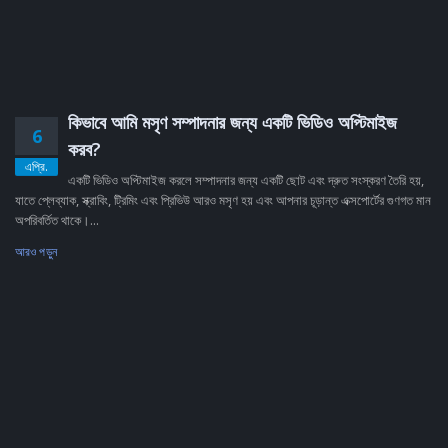
কিভাবে আমি মসৃণ সম্পাদনার জন্য একটি ভিডিও অপ্টিমাইজ
6
করব?
এপ্রি.
একটি ভিডিও অপ্টিমাইজ করলে সম্পাদনার জন্য একটি ছোট এবং দ্রুত সংস্করণ তৈরি হয়,
যাতে প্লেব্যাক, স্ক্রাবিং, ট্রিমিং এবং প্রিভিউ আরও মসৃণ হয় এবং আপনার চূড়ান্ত এক্সপোর্টের গুণগত মান
অপরিবর্তিত থাকে।...
আরও পড়ুন