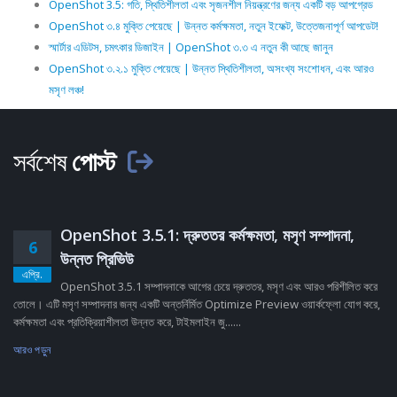
OpenShot 3.5: গতি, স্থিতিশীলতা এবং সৃজনশীল নিয়ন্ত্রণের জন্য একটি বড় আপগ্রেড
OpenShot ৩.৪ মুক্তি পেয়েছে | উন্নত কর্মক্ষমতা, নতুন ইফেক্ট, উত্তেজনাপূর্ণ আপডেট!
স্মার্টার এডিটস, চমৎকার ডিজাইন | OpenShot ৩.৩ এ নতুন কী আছে জানুন
OpenShot ৩.২.১ মুক্তি পেয়েছে | উন্নত স্থিতিশীলতা, অসংখ্য সংশোধন, এবং আরও
মসৃণ লঞ্চ!
সর্বশেষ
পোস্ট
OpenShot 3.5.1: দ্রুততর কর্মক্ষমতা, মসৃণ সম্পাদনা,
6
উন্নত প্রিভিউ
এপ্রি.
OpenShot 3.5.1 সম্পাদনাকে আগের চেয়ে দ্রুততর, মসৃণ এবং আরও পরিশীলিত করে
তোলে। এটি মসৃণ সম্পাদনার জন্য একটি অন্তর্নির্মিত Optimize Preview ওয়ার্কফ্লো যোগ করে,
কর্মক্ষমতা এবং প্রতিক্রিয়াশীলতা উন্নত করে, টাইমলাইন জু......
আরও পড়ুন