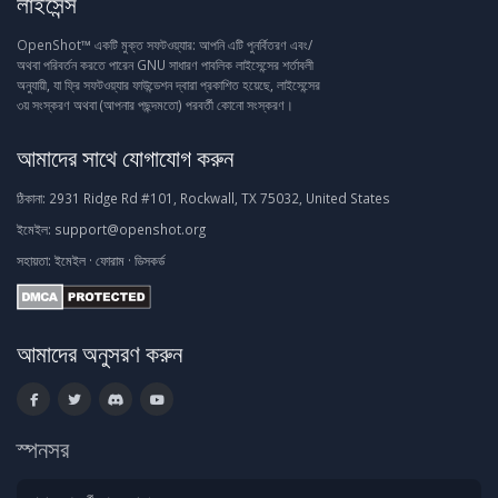
লাইসেন্স
OpenShot™ একটি মুক্ত সফটওয়্যার: আপনি এটি পুনর্বিতরণ এবং/
অথবা পরিবর্তন করতে পারেন GNU সাধারণ পাবলিক লাইসেন্সের শর্তাবলী
অনুযায়ী, যা ফ্রি সফটওয়্যার ফাউন্ডেশন দ্বারা প্রকাশিত হয়েছে, লাইসেন্সের
৩য় সংস্করণ অথবা (আপনার পছন্দমতো) পরবর্তী কোনো সংস্করণ।
আমাদের সাথে যোগাযোগ করুন
ঠিকানা:
2931 Ridge Rd #101, Rockwall, TX 75032, United States
ইমেইল:
support@openshot.org
সহায়তা:
ইমেইল
·
ফোরাম
·
ডিসকর্ড
আমাদের অনুসরণ করুন
স্পনসর