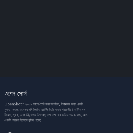
ওপেন-সোর্স
OpenShot™ ২০০৮ সালে তৈরি করা হয়েছিল, লিনাক্সের জন্য একটি
মুক্ত, সহজ, ওপেন-সোর্স ভিডিও এডিটর তৈরি করার প্রচেষ্টায়। এটি এখন
লিনাক্স, ম্যাক, এবং উইন্ডোজে উপলব্ধ, লক্ষ লক্ষ বার ডাউনলোড হয়েছে, এবং
একটি প্রকল্প হিসেবে বৃদ্ধি পাচ্ছে!