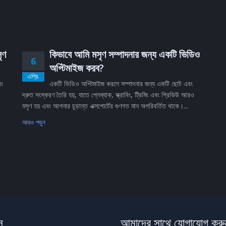
ৃণ
কিভাবে আমি মসৃণ সম্পাদনার জন্য একটি ভিডিও
6
অপ্টিমাইজ করব?
এপ্রি.
বং
একটি ভিডিও অপ্টিমাইজ করলে সম্পাদনার জন্য একটি ছোট এবং
দ্রুত সংস্করণ তৈরি হয়, যাতে প্লেব্যাক, স্ক্রাবিং, ট্রিমিং এবং প্রিভিউ আরও
মসৃণ হয় এবং আপনার চূড়ান্ত এক্সপোর্টের গুণগত মান অপরিবর্তিত থাকে।...
আরও পড়ুন
স
আমাদের সাথে যোগাযোগ করু