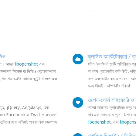
ডিও
ক্লাউড আর্কিটেকচার / ক
াতা। আমরা
libopenshot
এবং
যদিও 'ক্লাউড' শব্দটি অতিরিক্ত প
 সম্পাদনা সিস্টেম যা ভিডিও প্রোডাকশনের
আপনার প্রয়োজনীয় কম্পিউটিং শক্ত
ত শত ঘণ্টার ভিডিও কন্টেন্ট থাকলে এবং
আপ এবং ডাউন করতে পারেন। আ
জন্য সীমাহীন কম্পিউটিং শক্তি!
ওপেন-সোর্স লাইব্রেরি ও
ngo, jQuery, Angular.js, এবং
আমরা আমাদের ক্লায়েন্টদের জন্য 
করি, এবং Facebook ও Twitter এর মতো
করি এবং সেগুলোকে পুরো বিশ্বের জন্
য়েন্টদের জন্য সত্যিই অনন্য এবং চমকপ্রদ
libopenshot
, এবং
libopen
গ্রাফিক ডিজাইন / ভিডি