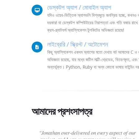
ডেস্কটপ অ্যাপ / মোবাইল অ্যাপ
যদিও ওয়েব-ভিত্তিক অ্যাপগুলি বিশ্বজুড়ে জনপ্রিয় হচ্ছে, কখ
দরকার! যা ডেস্কটপ কম্পিউটারের নিরাপত্তা এবং গতি বজায়
ক্রস-প্ল্যাটফর্ম অ্যাপ্লিকেশন টুলকিটের অভিজ্ঞতা রয়েছে!
লাইব্রেরি / স্ক্রিপ্ট / অটোমেশন
কিছু অ্যাপ্লিকেশন একদম অ্যাপের মতো দেখায় না! আমাদের C ও
অভিজ্ঞতা রয়েছে, যার মধ্যে জটিল মাল্টি-থ্রেডেড, বিতরণকৃত, এবং
অন্তর্ভুক্ত। Python, Ruby বা অন্য কোনো ভাষায় বাইন্ডিং দ
আমাদের প্রশংসাপত্র
"Jonathan over-delivered on every aspect of our