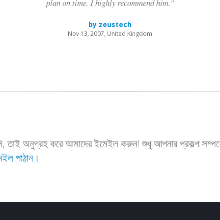
plan on time. I highly recommend him."
by zeustech
Nov 13, 2007, United Kingdom
াসি, তাই অনুগ্রহ করে আমাদের ইমেইল করুন! শুধু আপনার প্রকল্প সম্প
েইল পাঠান
।