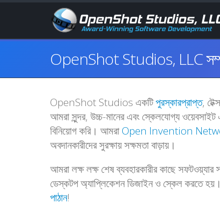
OpenShot Studios, LLC সম্প
OpenShot Studios একটি
পুরস্কারপ্রাপ্ত
, টেক
আমরা সুন্দর, উচ্চ-মানের এবং স্কেলযোগ্য ওয়েবসাইট 
বিনিয়োগ করি। আমরা
Open Invention Netwo
অবদানকারীদের সুরক্ষায় সক্ষমতা বাড়ায়।
আমরা লক্ষ লক্ষ শেষ ব্যবহারকারীর কাছে সফটওয়্যার
ডেস্কটপ অ্যাপ্লিকেশন ডিজাইন ও স্কেল করতে হয়।
পাঠান
!