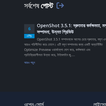
সর্বশেষ
পোস্ট
OpenShot 3.5.1: দ্রুততর কর্মক্ষমতা, মস
6
সম্পাদনা, উন্নত প্রিভিউ
এপ্রি.
OpenShot 3.5.1 সম্পাদনাকে আগের চেয়ে দ্রুততর, মসৃণ এ
আরও পরিশীলিত করে তোলে। এটি মসৃণ সম্পাদনার জন্য একটি অন্তর্নির্মিত
Optimize Preview ওয়ার্কফ্লো যোগ করে, কর্মক্ষমতা এবং
প্রতিক্রিয়াশীলতা উন্নত করে, টাইমলাইন জু......
আরও পড়ুন
ওপেন-সোর্স
লাইসেন্