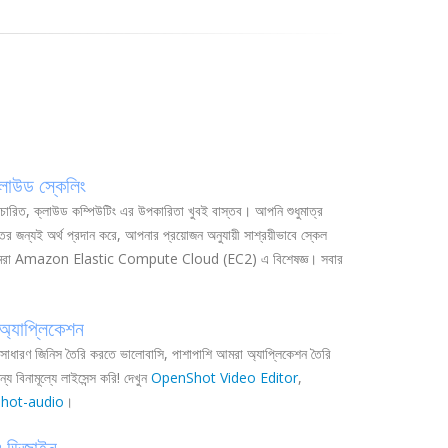
্লাউড স্কেলিং
্রচারিত, ক্লাউড কম্পিউটিং এর উপকারিতা খুবই বাস্তব। আপনি শুধুমাত্র
ির জন্যই অর্থ প্রদান করে, আপনার প্রয়োজন অনুযায়ী সাশ্রয়ীভাবে স্কেল
মরা Amazon Elastic Compute Cloud (EC2) এ বিশেষজ্ঞ। সবার
 অ্যাপ্লিকেশন
অসাধারণ জিনিস তৈরি করতে ভালোবাসি, পাশাপাশি আমরা অ্যাপ্লিকেশন তৈরি
য বিনামূল্যে লাইসেন্স করি! দেখুন
OpenShot Video Editor
,
shot-audio
।
ও ডিজাইন