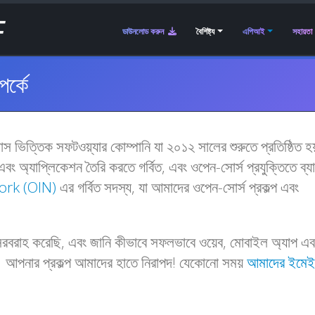
ডাউনলোড করুন
বৈশিষ্ট্য
এপিআই
সহায়তা
র্কে
্সাস ভিত্তিক সফটওয়্যার কোম্পানি যা ২০১২ সালের শুরুতে প্রতিষ্ঠিত হ
এবং অ্যাপ্লিকেশন তৈরি করতে গর্বিত, এবং ওপেন-সোর্স প্রযুক্তিতে ব্
rk (OIN)
এর গর্বিত সদস্য, যা আমাদের ওপেন-সোর্স প্রকল্প এবং
 সরবরাহ করেছি, এবং জানি কীভাবে সফলভাবে ওয়েব, মোবাইল অ্যাপ এব
 আপনার প্রকল্প আমাদের হাতে নিরাপদ! যেকোনো সময়
আমাদের ইমে