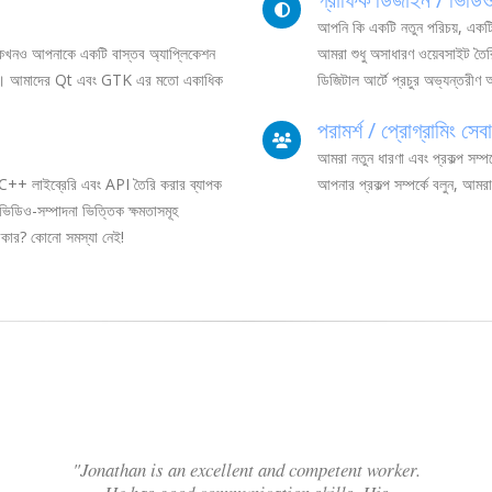
আপনি কি একটি নতুন পরিচয়, একটি
নও কখনও আপনাকে একটি বাস্তব অ্যাপ্লিকেশন
আমরা শুধু অসাধারণ ওয়েবসাইট তৈরি 
 রাখে। আমাদের Qt এবং GTK এর মতো একাধিক
ডিজিটাল আর্টে প্রচুর অভ্যন্তরীণ
পরামর্শ / প্রোগ্রামিং সেবা
আমরা নতুন ধারণা এবং প্রকল্প সম্
 C++ লাইব্রেরি এবং API তৈরি করার ব্যাপক
আপনার প্রকল্প সম্পর্কে বলুন, আমরা
 ভিডিও-সম্পাদনা ভিত্তিক ক্ষমতাসমূহ
রকার? কোনো সমস্যা নেই!
"Jonathan is an excellent and competent worker.