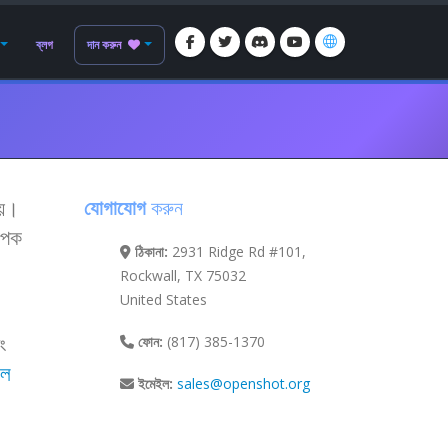
ব্লগ
দান করুন
য়।
যোগাযোগ
করুন
যাপক
ঠিকানা:
2931 Ridge Rd #101,
Rockwall, TX 75032
United States
ং
ফোন:
(817) 385-1370
ইল
ইমেইল:
sales@openshot.org