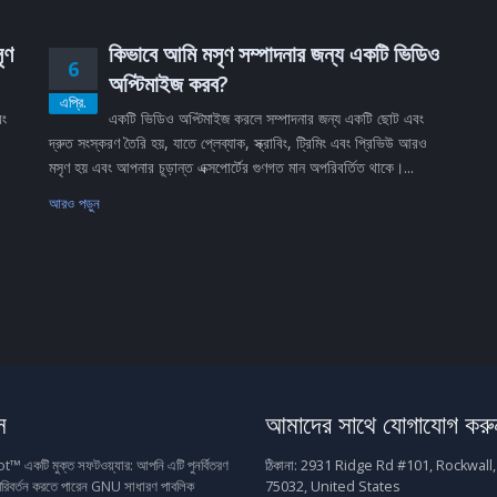
ৃণ
কিভাবে আমি মসৃণ সম্পাদনার জন্য একটি ভিডিও
6
অপ্টিমাইজ করব?
এপ্রি.
বং
একটি ভিডিও অপ্টিমাইজ করলে সম্পাদনার জন্য একটি ছোট এবং
দ্রুত সংস্করণ তৈরি হয়, যাতে প্লেব্যাক, স্ক্রাবিং, ট্রিমিং এবং প্রিভিউ আরও
মসৃণ হয় এবং আপনার চূড়ান্ত এক্সপোর্টের গুণগত মান অপরিবর্তিত থাকে।...
আরও পড়ুন
স
আমাদের সাথে যোগাযোগ করু
একটি মুক্ত সফটওয়্যার: আপনি এটি পুনর্বিতরণ
ঠিকানা:
2931 Ridge Rd #101, Rockwall,
রিবর্তন করতে পারেন GNU সাধারণ পাবলিক
75032, United States