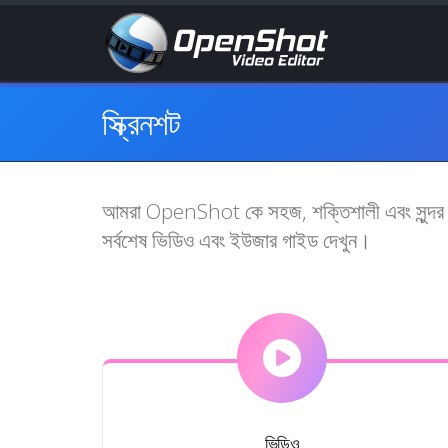
স্ক্রিনশট
আমরা OpenShot কে সহজ, শক্তিশালী এবং সুন্দর কর
সর্বশেষ ভিডিও এবং ইউজার গাইড দেখুন।
ভিডিও