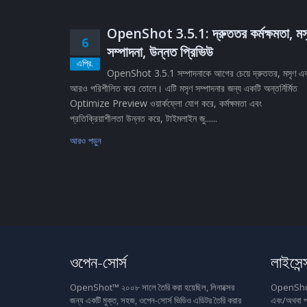
OpenShot 3.5.1: দ্রুততর কর্মক্ষমতা, মস
6
সম্পাদনা, উন্নত প্রিভিউ
এপ্রি.
OpenShot 3.5.1 সম্পাদনাকে আগের চেয়ে দ্রুততর, মসৃণ এ
আরও পরিশীলিত করে তোলে। এটি মসৃণ সম্পাদনার জন্য একটি অন্তর্নির্মিত
Optimize Preview ওয়ার্কফ্লো যোগ করে, কর্মক্ষমতা এবং
প্রতিক্রিয়াশীলতা উন্নত করে, টাইমলাইন জু......
আরও পড়ুন
ওপেন-সোর্স
লাইসেন্
OpenShot™ ২০০৮ সালে তৈরি করা হয়েছিল, লিনাক্সের
OpenShot™ 
জন্য একটি মুক্ত, সহজ, ওপেন-সোর্স ভিডিও এডিটর তৈরি করার
এবং/অথবা প