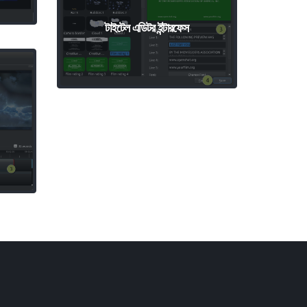
টাইটেল এডিটর ইন্টারফেস