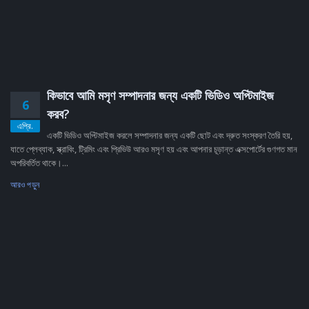
কিভাবে আমি মসৃণ সম্পাদনার জন্য একটি ভিডিও অপ্টিমাইজ
6
করব?
এপ্রি.
একটি ভিডিও অপ্টিমাইজ করলে সম্পাদনার জন্য একটি ছোট এবং দ্রুত সংস্করণ তৈরি হয়,
যাতে প্লেব্যাক, স্ক্রাবিং, ট্রিমিং এবং প্রিভিউ আরও মসৃণ হয় এবং আপনার চূড়ান্ত এক্সপোর্টের গুণগত মান
অপরিবর্তিত থাকে।...
আরও পড়ুন