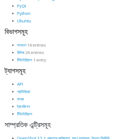
PyQt
Python
Ubuntu
বিভাগসমূহ
সাধারণ
14 entries
রিলিজ
26 entries
টিউটোরিয়াল
1 entry
ট্যাগসমূহ
API
প্রতিক্রিয়া
মাস্ক
ট্রানজিশন
টিউটোরিয়াল
সাম্প্রতিক এন্ট্রিসমূহ
OpenShot 3.5.1: দ্রুততর কর্মক্ষমতা, মসৃণ সম্পাদনা, উন্নত প্রিভিউ