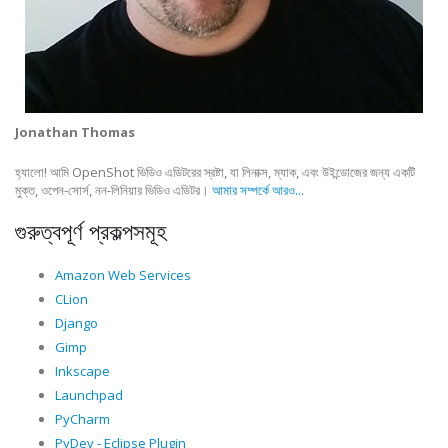
Jonathan Thomas
হ্যালো! আমি OpenShot ভিডিও এডিটরের স্রষ্টা, যা লিনাক্স, ম্যাক, এবং উইন্ডোজের জন্য একটি
মুক্ত, ওপেন-সোর্স, নন-লিনিয়ার ভিডিও এডিটর।
আমার সম্পর্কে আরও...
গুরুত্বপূর্ণ প্রকল্পসমূহ
Amazon Web Services
CLion
Django
Gimp
Inkscape
Launchpad
PyCharm
PyDev - Eclipse Plugin