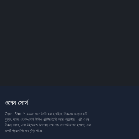
ওপেন-সোর্স
OpenShot™ ২০০৮ সালে তৈরি করা হয়েছিল, লিনাক্সের জন্য একটি
মুক্ত, সহজ, ওপেন-সোর্স ভিডিও এডিটর তৈরি করার প্রচেষ্টায়। এটি এখন
লিনাক্স, ম্যাক, এবং উইন্ডোজে উপলব্ধ, লক্ষ লক্ষ বার ডাউনলোড হয়েছে, এবং
একটি প্রকল্প হিসেবে বৃদ্ধি পাচ্ছে!