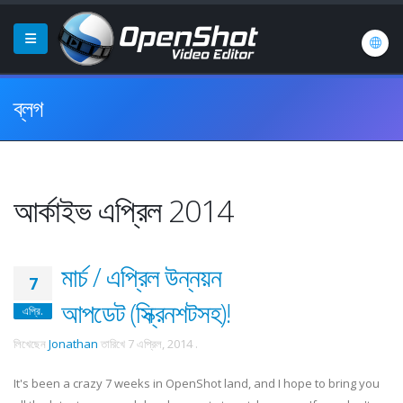
ব্লগ
আর্কাইভ এপ্রিল 2014
মার্চ / এপ্রিল উন্নয়ন
7
আপডেট (স্ক্রিনশটসহ)!
এপ্রি.
লিখেছেন
Jonathan
তারিখে
7 এপ্রিল, 2014
.
It's been a crazy 7 weeks in OpenShot land, and I hope to bring you