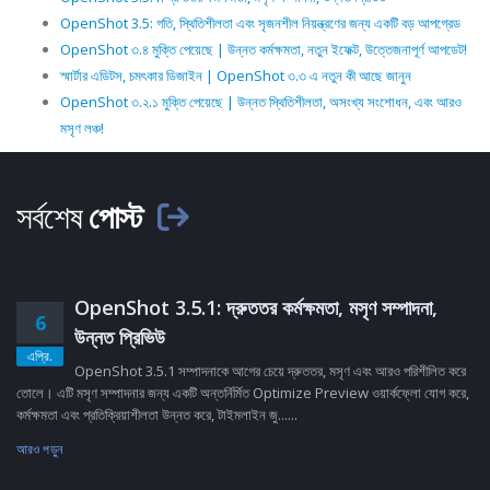
OpenShot 3.5: গতি, স্থিতিশীলতা এবং সৃজনশীল নিয়ন্ত্রণের জন্য একটি বড় আপগ্রেড
OpenShot ৩.৪ মুক্তি পেয়েছে | উন্নত কর্মক্ষমতা, নতুন ইফেক্ট, উত্তেজনাপূর্ণ আপডেট!
স্মার্টার এডিটস, চমৎকার ডিজাইন | OpenShot ৩.৩ এ নতুন কী আছে জানুন
OpenShot ৩.২.১ মুক্তি পেয়েছে | উন্নত স্থিতিশীলতা, অসংখ্য সংশোধন, এবং আরও
মসৃণ লঞ্চ!
সর্বশেষ
পোস্ট
OpenShot 3.5.1: দ্রুততর কর্মক্ষমতা, মসৃণ সম্পাদনা,
6
উন্নত প্রিভিউ
এপ্রি.
OpenShot 3.5.1 সম্পাদনাকে আগের চেয়ে দ্রুততর, মসৃণ এবং আরও পরিশীলিত করে
তোলে। এটি মসৃণ সম্পাদনার জন্য একটি অন্তর্নির্মিত Optimize Preview ওয়ার্কফ্লো যোগ করে,
কর্মক্ষমতা এবং প্রতিক্রিয়াশীলতা উন্নত করে, টাইমলাইন জু......
আরও পড়ুন