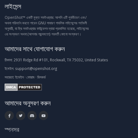
লাইসেন্স
OpenShot™ একটি মুক্ত সফটওয়্যার: আপনি এটি পুনর্বিতরণ এবং/
অথবা পরিবর্তন করতে পারেন GNU সাধারণ পাবলিক লাইসেন্সের শর্তাবলী
অনুযায়ী, যা ফ্রি সফটওয়্যার ফাউন্ডেশন দ্বারা প্রকাশিত হয়েছে, লাইসেন্সের
৩য় সংস্করণ অথবা (আপনার পছন্দমতো) পরবর্তী কোনো সংস্করণ।
আমাদের সাথে যোগাযোগ করুন
ঠিকানা:
2931 Ridge Rd #101, Rockwall, TX 75032, United States
ইমেইল:
support@openshot.org
সহায়তা:
ইমেইল
·
ফোরাম
·
ডিসকর্ড
আমাদের অনুসরণ করুন
স্পনসর