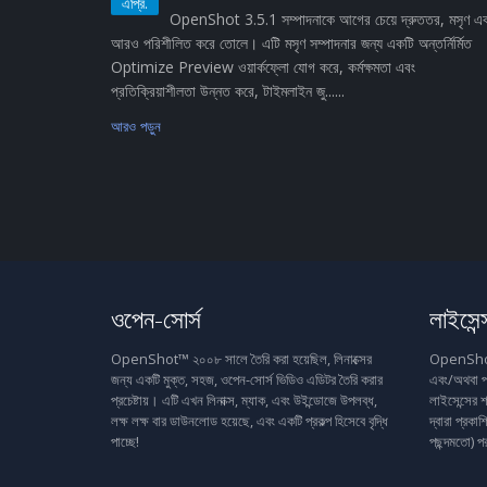
এপ্রি.
OpenShot 3.5.1 সম্পাদনাকে আগের চেয়ে দ্রুততর, মসৃণ এ
আরও পরিশীলিত করে তোলে। এটি মসৃণ সম্পাদনার জন্য একটি অন্তর্নির্মিত
Optimize Preview ওয়ার্কফ্লো যোগ করে, কর্মক্ষমতা এবং
প্রতিক্রিয়াশীলতা উন্নত করে, টাইমলাইন জু......
আরও পড়ুন
ওপেন-সোর্স
লাইসেন্
OpenShot™ ২০০৮ সালে তৈরি করা হয়েছিল, লিনাক্সের
OpenShot™ 
জন্য একটি মুক্ত, সহজ, ওপেন-সোর্স ভিডিও এডিটর তৈরি করার
এবং/অথবা প
প্রচেষ্টায়। এটি এখন লিনাক্স, ম্যাক, এবং উইন্ডোজে উপলব্ধ,
লাইসেন্সের শ
লক্ষ লক্ষ বার ডাউনলোড হয়েছে, এবং একটি প্রকল্প হিসেবে বৃদ্ধি
দ্বারা প্রক
পাচ্ছে!
পছন্দমতো) প