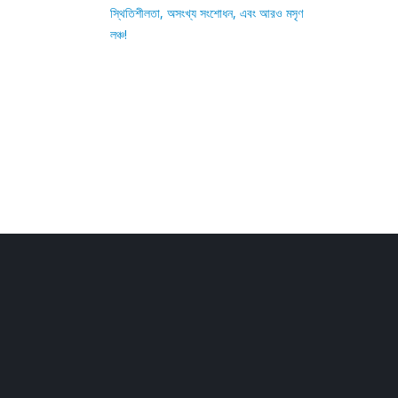
স্থিতিশীলতা, অসংখ্য সংশোধন, এবং আরও মসৃণ
লঞ্চ!