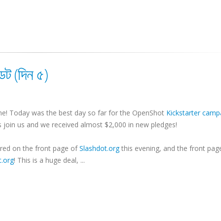
ট (দিন ৫)
e! Today was the best day so far for the OpenShot
Kickstarter camp
 join us and we received almost $2,000 in new pledges!
red on the front page of
Slashdot.org
this evening, and the front pag
t.org
! This is a huge deal, ...