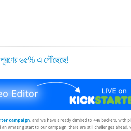
 পূরণের ৬৫% এ পৌঁছেছে!
rter campaign
, and we have already climbed to 448 backers, with p
an amazing start to our campaign, there are still challenges ahead. W