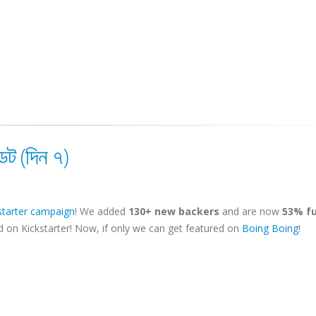
ট (দিন ৭)
starter campaign
! We added
130+ new backers
and are now
53% f
 on Kickstarter! Now, if only we can get featured on
Boing Boing
!