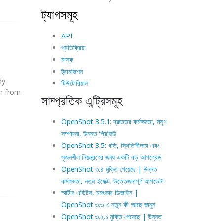
ট্যাগসমূহ
API
প্রতিক্রিয়া
মাস্ক
ট্রানজিশন
dy
টিউটোরিয়াল
in from
সাম্প্রতিক এন্ট্রিসমূহ
OpenShot 3.5.1: দ্রুততর কর্মক্ষমতা, মসৃণ
সম্পাদনা, উন্নত প্রিভিউ
OpenShot 3.5: গতি, স্থিতিশীলতা এবং
সৃজনশীল নিয়ন্ত্রণের জন্য একটি বড় আপগ্রেড
OpenShot ৩.৪ মুক্তি পেয়েছে | উন্নত
কর্মক্ষমতা, নতুন ইফেক্ট, উত্তেজনাপূর্ণ আপডেট!
স্মার্টার এডিটস, চমৎকার ডিজাইন |
OpenShot ৩.৩ এ নতুন কী আছে জানুন
OpenShot ৩.২.১ মুক্তি পেয়েছে | উন্নত