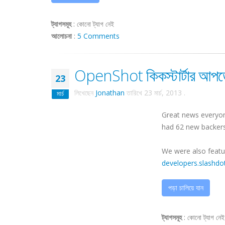
ট্যাগসমূহ
:
কোনো ট্যাগ নেই
আলোচনা
:
5 Comments
OpenShot কিকস্টার্টার আপডে
23
লিখেছেন
Jonathan
তারিখে
23 মার্চ, 2013
.
মার্চ
Great news everyon
had 62 new backers
We were also featu
developers.slashdo
পড়া চালিয়ে যান
ট্যাগসমূহ
:
কোনো ট্যাগ নেই