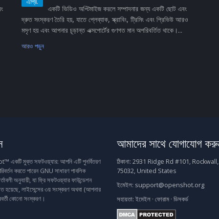
এপ্রি.
বং
একটি ভিডিও অপ্টিমাইজ করলে সম্পাদনার জন্য একটি ছোট এবং
দ্রুত সংস্করণ তৈরি হয়, যাতে প্লেব্যাক, স্ক্রাবিং, ট্রিমিং এবং প্রিভিউ আরও
মসৃণ হয় এবং আপনার চূড়ান্ত এক্সপোর্টের গুণগত মান অপরিবর্তিত থাকে।...
আরও পড়ুন
স
আমাদের সাথে যোগাযোগ করু
একটি মুক্ত সফটওয়্যার: আপনি এটি পুনর্বিতরণ
ঠিকানা:
2931 Ridge Rd #101, Rockwall,
রিবর্তন করতে পারেন GNU সাধারণ পাবলিক
75032, United States
র্তাবলী অনুযায়ী, যা ফ্রি সফটওয়্যার ফাউন্ডেশন
ইমেইল:
support@openshot.org
াশিত হয়েছে, লাইসেন্সের ৩য় সংস্করণ অথবা (আপনার
রবর্তী কোনো সংস্করণ।
সহায়তা:
ইমেইল
·
ফোরাম
·
ডিসকর্ড