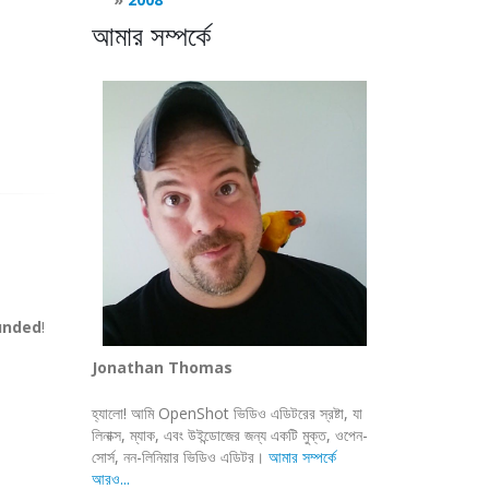
আমার সম্পর্কে
unded
!
Jonathan Thomas
হ্যালো! আমি OpenShot ভিডিও এডিটরের স্রষ্টা, যা
লিনাক্স, ম্যাক, এবং উইন্ডোজের জন্য একটি মুক্ত, ওপেন-
সোর্স, নন-লিনিয়ার ভিডিও এডিটর।
আমার সম্পর্কে
আরও...