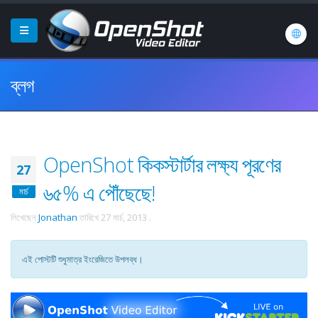
ব্লগ
OpenShot কিকস্টার্টার লক্ষ্য পূরণের
27
৬৫% এ পৌঁছেছে!
মার্চ
লিখেছেন
Jonathan
তারিখে
27 মার্চ, 2013
.
এই পোস্টটি শুধুমাত্র ইংরেজিতে উপলব্ধ।