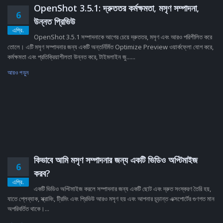
OpenShot 3.5.1: দ্রুততর কর্মক্ষমতা, মসৃণ সম্পাদনা,
6
উন্নত প্রিভিউ
এপ্রি.
OpenShot 3.5.1 সম্পাদনাকে আগের চেয়ে দ্রুততর, মসৃণ এবং আরও পরিশীলিত করে
তোলে। এটি মসৃণ সম্পাদনার জন্য একটি অন্তর্নির্মিত Optimize Preview ওয়ার্কফ্লো যোগ করে,
কর্মক্ষমতা এবং প্রতিক্রিয়াশীলতা উন্নত করে, টাইমলাইন জু......
আরও পড়ুন
কিভাবে আমি মসৃণ সম্পাদনার জন্য একটি ভিডিও অপ্টিমাইজ
6
করব?
এপ্রি.
একটি ভিডিও অপ্টিমাইজ করলে সম্পাদনার জন্য একটি ছোট এবং দ্রুত সংস্করণ তৈরি হয়,
যাতে প্লেব্যাক, স্ক্রাবিং, ট্রিমিং এবং প্রিভিউ আরও মসৃণ হয় এবং আপনার চূড়ান্ত এক্সপোর্টের গুণগত মান
অপরিবর্তিত থাকে।...