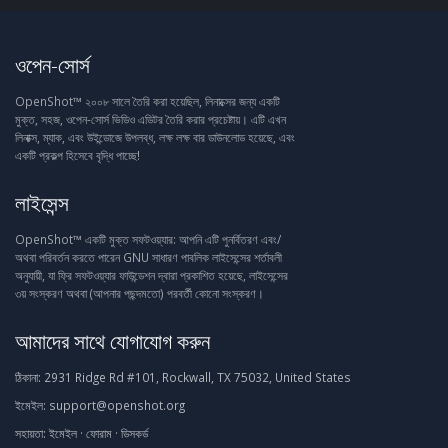
ওপেন-সোর্স
OpenShot™ ২০০৮ সালে তৈরি করা হয়েছিল, লিনাক্সের জন্য একটি
মুক্ত, সহজ, ওপেন-সোর্স ভিডিও এডিটর তৈরি করার প্রচেষ্টায়। এটি এখন
লিনাক্স, ম্যাক, এবং উইন্ডোজে উপলব্ধ, লক্ষ লক্ষ বার ডাউনলোড হয়েছে, এবং
একটি প্রকল্প হিসেবে বৃদ্ধি পাচ্ছে!
লাইসেন্স
OpenShot™ একটি মুক্ত সফটওয়্যার: আপনি এটি পুনর্বিতরণ এবং/
অথবা পরিবর্তন করতে পারেন GNU সাধারণ পাবলিক লাইসেন্সের শর্তাবলী
অনুযায়ী, যা ফ্রি সফটওয়্যার ফাউন্ডেশন দ্বারা প্রকাশিত হয়েছে, লাইসেন্সের
৩য় সংস্করণ অথবা (আপনার পছন্দমতো) পরবর্তী কোনো সংস্করণ।
আমাদের সাথে যোগাযোগ করুন
ঠিকানা:
2931 Ridge Rd #101, Rockwall, TX 75032, United States
ইমেইল:
support@openshot.org
সহায়তা:
ইমেইল
·
ফোরাম
·
ডিসকর্ড