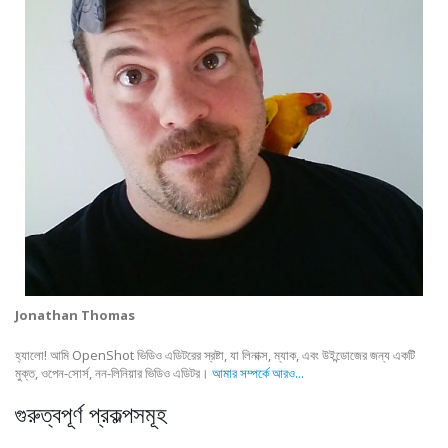
Jonathan Thomas
হ্যালো! আমি OpenShot ভিডিও এডিটরের স্রষ্টা, যা লিনাক্স, ম্যাক, এবং উইন্ডোজের জন্য একটি
মুক্ত, ওপেন-সোর্স, নন-লিনিয়ার ভিডিও এডিটর।
আমার সম্পর্কে আরও...
গুরুত্বপূর্ণ প্রকল্পসমূহ