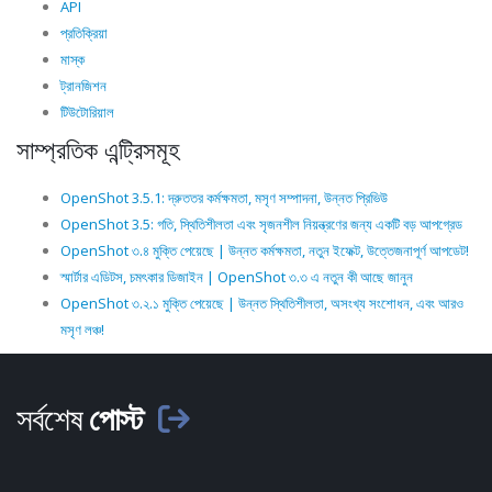
API
প্রতিক্রিয়া
মাস্ক
ট্রানজিশন
টিউটোরিয়াল
সাম্প্রতিক এন্ট্রিসমূহ
OpenShot 3.5.1: দ্রুততর কর্মক্ষমতা, মসৃণ সম্পাদনা, উন্নত প্রিভিউ
OpenShot 3.5: গতি, স্থিতিশীলতা এবং সৃজনশীল নিয়ন্ত্রণের জন্য একটি বড় আপগ্রেড
OpenShot ৩.৪ মুক্তি পেয়েছে | উন্নত কর্মক্ষমতা, নতুন ইফেক্ট, উত্তেজনাপূর্ণ আপডেট!
স্মার্টার এডিটস, চমৎকার ডিজাইন | OpenShot ৩.৩ এ নতুন কী আছে জানুন
OpenShot ৩.২.১ মুক্তি পেয়েছে | উন্নত স্থিতিশীলতা, অসংখ্য সংশোধন, এবং আরও
মসৃণ লঞ্চ!
সর্বশেষ
পোস্ট