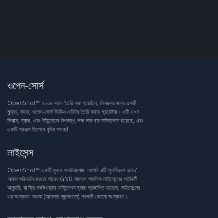
ওপেন-সোর্স
OpenShot™ ২০০৮ সালে তৈরি করা হয়েছিল, লিনাক্সের জন্য একটি
মুক্ত, সহজ, ওপেন-সোর্স ভিডিও এডিটর তৈরি করার প্রচেষ্টায়। এটি এখন
লিনাক্স, ম্যাক, এবং উইন্ডোজে উপলব্ধ, লক্ষ লক্ষ বার ডাউনলোড হয়েছে, এবং
একটি প্রকল্প হিসেবে বৃদ্ধি পাচ্ছে!
লাইসেন্স
OpenShot™ একটি মুক্ত সফটওয়্যার: আপনি এটি পুনর্বিতরণ এবং/
অথবা পরিবর্তন করতে পারেন GNU সাধারণ পাবলিক লাইসেন্সের শর্তাবলী
অনুযায়ী, যা ফ্রি সফটওয়্যার ফাউন্ডেশন দ্বারা প্রকাশিত হয়েছে, লাইসেন্সের
৩য় সংস্করণ অথবা (আপনার পছন্দমতো) পরবর্তী কোনো সংস্করণ।