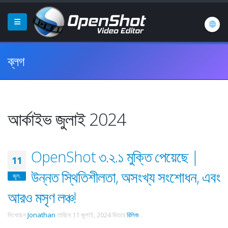
ব্লগ
আর্কাইভ জুলাই 2024
OpenShot ৩.২.১ মুক্তি পেয়েছে |
11
উন্নত স্থিতিশীলতা, অসংখ্য সংশোধন, এবং
জুল.
আরও মসৃণ লঞ্চ!
লিখেছেন
Jonathan
তারিখে
11 জুলাই, 2024
ভিতরে
রিলিজ
.