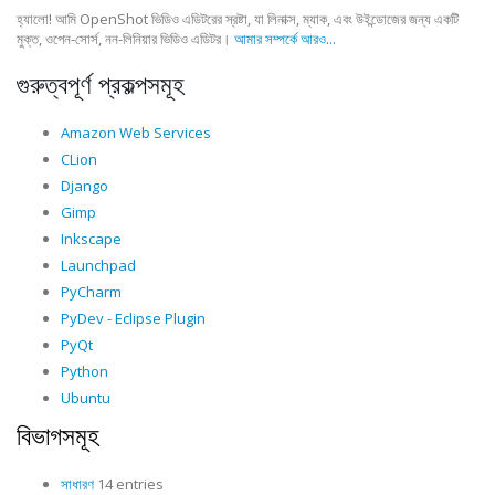
হ্যালো! আমি OpenShot ভিডিও এডিটরের স্রষ্টা, যা লিনাক্স, ম্যাক, এবং উইন্ডোজের জন্য একটি
মুক্ত, ওপেন-সোর্স, নন-লিনিয়ার ভিডিও এডিটর।
আমার সম্পর্কে আরও...
গুরুত্বপূর্ণ প্রকল্পসমূহ
Amazon Web Services
CLion
Django
Gimp
Inkscape
Launchpad
PyCharm
PyDev - Eclipse Plugin
PyQt
Python
Ubuntu
বিভাগসমূহ
সাধারণ
14 entries