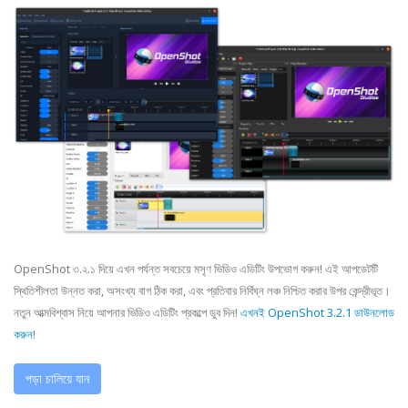
OpenShot ৩.২.১ দিয়ে এখন পর্যন্ত সবচেয়ে মসৃণ ভিডিও এডিটিং উপভোগ করুন! এই আপডেটটি
স্থিতিশীলতা উন্নত করা, অসংখ্য বাগ ঠিক করা, এবং প্রতিবার নির্বিঘ্ন লঞ্চ নিশ্চিত করার উপর কেন্দ্রীভূত।
নতুন আত্মবিশ্বাস নিয়ে আপনার ভিডিও এডিটিং প্রকল্পে ডুব দিন!
এখনই OpenShot 3.2.1 ডাউনলোড
করুন
!
পড়া চালিয়ে যান