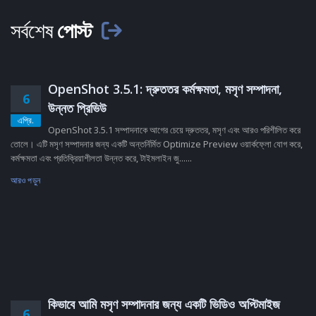
সর্বশেষ
পোস্ট
OpenShot 3.5.1: দ্রুততর কর্মক্ষমতা, মসৃণ সম্পাদনা,
6
উন্নত প্রিভিউ
এপ্রি.
OpenShot 3.5.1 সম্পাদনাকে আগের চেয়ে দ্রুততর, মসৃণ এবং আরও পরিশীলিত করে
তোলে। এটি মসৃণ সম্পাদনার জন্য একটি অন্তর্নির্মিত Optimize Preview ওয়ার্কফ্লো যোগ করে,
কর্মক্ষমতা এবং প্রতিক্রিয়াশীলতা উন্নত করে, টাইমলাইন জু......
আরও পড়ুন
কিভাবে আমি মসৃণ সম্পাদনার জন্য একটি ভিডিও অপ্টিমাইজ
6