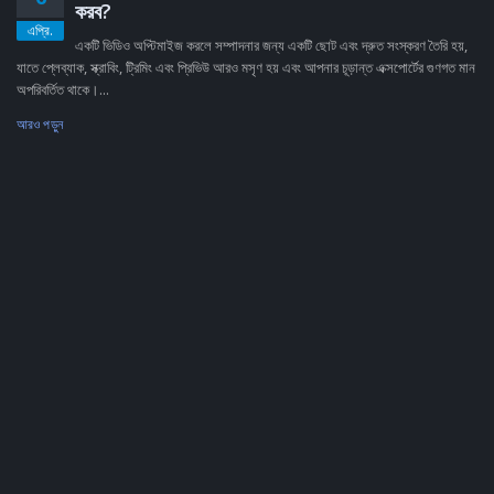
করব?
এপ্রি.
একটি ভিডিও অপ্টিমাইজ করলে সম্পাদনার জন্য একটি ছোট এবং দ্রুত সংস্করণ তৈরি হয়,
যাতে প্লেব্যাক, স্ক্রাবিং, ট্রিমিং এবং প্রিভিউ আরও মসৃণ হয় এবং আপনার চূড়ান্ত এক্সপোর্টের গুণগত মান
অপরিবর্তিত থাকে।...
আরও পড়ুন