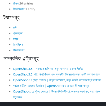
রিলিজ
26 entries
টিউটোরিয়াল
1 entry
ট্যাগসমূহ
API
প্রতিক্রিয়া
মাস্ক
ট্রানজিশন
টিউটোরিয়াল
সাম্প্রতিক এন্ট্রিসমূহ
OpenShot 3.5.1: দ্রুততর কর্মক্ষমতা, মসৃণ সম্পাদনা, উন্নত প্রিভিউ
OpenShot 3.5: গতি, স্থিতিশীলতা এবং সৃজনশীল নিয়ন্ত্রণের জন্য একটি বড় আপগ্রেড
OpenShot ৩.৪ মুক্তি পেয়েছে | উন্নত কর্মক্ষমতা, নতুন ইফেক্ট, উত্তেজনাপূর্ণ আপডেট!
স্মার্টার এডিটস, চমৎকার ডিজাইন | OpenShot ৩.৩ এ নতুন কী আছে জানুন
OpenShot ৩.২.১ মুক্তি পেয়েছে | উন্নত স্থিতিশীলতা, অসংখ্য সংশোধন, এবং আরও
মসৃণ লঞ্চ!